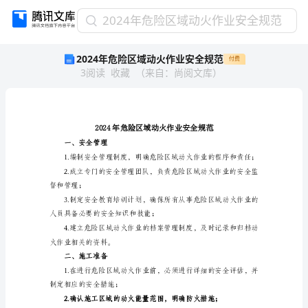
2024
2024年危险区域动火作业安全规范
年
2024年危险区域动火作业安全规范
付费
危
3
阅读
收藏
（
来自
：
尚阅文库
）
险
区
域
动
火
作
一、安全管理
业