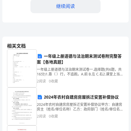
编
继续阅读
制
安
全
管
相关文档
理
一年级上册道德与法治期末测试卷附完整答
案【各地真题】
四、安全操作
制
一年级上册道德与法治期末测试卷一.选择题(共6题，共
度，
16分)1.靠（ ）行，不追跑。A.前 B.左 C.右2.课堂上当同
学回答问题时，我们应（ ）。A.和其他同学小声议论 B.
2
阅读
0
收藏
明
安静认真倾听 C
的安全；
确
2024年农村自建房房屋拆迁安置补偿协议
危
2024年农村自建房房屋拆迁安置补偿协议甲方：自建房
环境的安全；
房主（姓名/单位名称）乙方：政府部门（姓名/单位名
险
称）鉴于，甲方所拥有的农村自建房因城市发展需要需
2
阅读
0
收藏
要拆迁，并进行安置补偿。双方经友好协商，达成以下
协
区