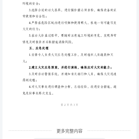
火
作
业
全操作要求的熟悉。
安
三、安全设施
全
规
人员的疏散通道畅通；
范
一、
的消防人员；
安
全
管
理
1.
更多完整内容