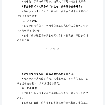
安
督和管理；
全
规
人员具备必要的安全知识和技能；
范
2024
火作业相关的资料。
年
二、施工准备
危
险
制定相应的安全措施；
区
域
动