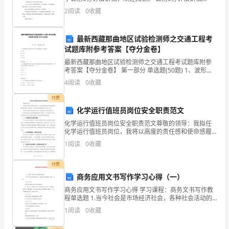
【1】 ——断箭演进稿 不相信自己的意志，永远也做不
立
免类似事故再次发生。
2
阅读
0
收藏
成将军
专
最新西藏那曲地区试验检测师之交通工程考
门
试题库附参考答案【夺分金卷】
的
最新西藏那曲地区试验检测师之交通工程考试题库附参
考答案【夺分金卷】 第一部分 单选题(50题) 1、波形梁
板总直线度不得大于波形梁板定尺长度的()。
安
4
阅读
0
收藏
A.0.1%B.0.15%C.0.2%D.0.
全
付费
化学运行值班员岗位安全职责范文
管
化学运行值班员岗位安全职责范文尊敬的领导：我拟任
化学运行值班员岗位，我将以高度的责任感和使命感履
理
行好我的工作职责，并且时刻保持警惕和关注安全工
1
阅读
0
收藏
作。化学运行值班员是企业安全生产管理体系中的关键
团
岗位之一，
付费
队，
商务应用文书写作学习心得（一）
负
商务应用文书写作学习心得 学习课程：商务文书写作教
程单选题 1.当今社会是市场经济社会，各种社会活动的
责
基础：回答：正确 1.a2.b3.c4.d 投资活动金融活动商务
1
阅读
0
收藏
活动
危