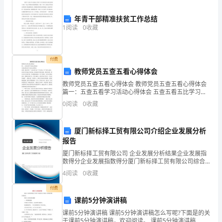
常使用和安全性；
域
年青干部精准扶贫工作总结
动
1
阅读
0
收藏
火灾的行为；
火
作
付费
教师党员五查五看心得体会
业
情况及时报告并采取
教师党员五查五看心得体会 教师党员五查五看心得体会
篇一：五查五看学习活动心得体会 五查五看五比学习活
的
五、应急处理
动心得体会 近期，我院开展了“五查五看五比”学习活
0
阅读
0
收藏
动，即“查中心意识，看是否存在破坏开展环境、影响
程
序
厦门新标择工贸有限公司介绍企业发展分析
火；
报告
和
厦门新标择工贸有限公司 企业发展分析结果企业发展指
数得分企业发展指数得分厦门新标择工贸有限公司综合
责
得分说明：企业发展指数根据企业规模、企业创新、企
4
阅读
0
收藏
业风险、企业活力四个维度对企业发展情况进行评价。
任；
该企
付费
得到处理；
2.
课前5分钟演讲稿
成
课前5分钟演讲稿 课前5分钟演讲稿怎么写呢?下面是的关
于课前5分钟演讲稿，欢迎阅读。 课前5分钟演讲稿