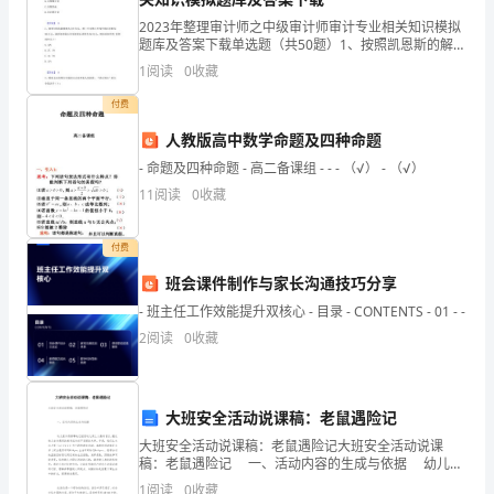
__，
2023年整理审计师之中级审计师审计专业相关知识模拟
总
题库及答案下载单选题（共50题）1、按照凯恩斯的解
释，失业一般分为三类，其中不正确的是（）。A.摩擦
体
1
阅读
0
收藏
失业B.非摩擦失业C.自愿失业D.非自愿失业【
付费
来
人教版高中数学命题及四种命题
说，
更上一层楼。
- 命题及四种命题 - 高二备课组 - - - （√） - （√）
我
11
阅读
0
收藏
大学生开学自我介绍的模板篇3
的
付费
个
班会课件制作与家长沟通技巧分享
子
- 班主任工作效能提升双核心 - 目录 - CONTENTS - 01 - -
2
阅读
0
收藏
其
苦中度过的，为什么这么说呢？
实
大班安全活动说课稿：老鼠遇险记
并
大班安全活动说课稿：老鼠遇险记大班安全活动说课
不
稿：老鼠遇险记 一、活动内容的生成与依据 幼儿意
外伤害事故已经居幼儿死亡人数的首位，强化幼儿安全
1
阅读
0
收藏