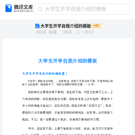
大
大学生开学自我介绍的模板
学
大学生开学自我介绍的模板
付费
生
2
阅读
收藏
（
来自
：
三一办公
）
开
学
自
我
介
绍
的