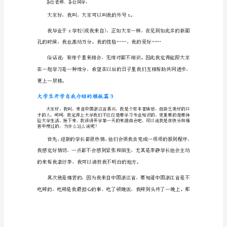
模
板
大
一样，也找不出我的优点。
学
生
开
学
自
我
介
绍
的
模