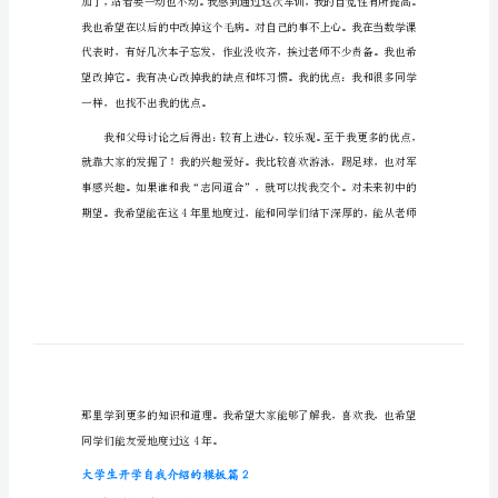
大学生开学自我介绍的模板篇1
模
板
大
学
生
开
学
自
我
介
绍
的