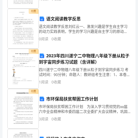
矮，
意识的教育成为刻不容缓的大事。于是，我
只
付费
语文阅读教学反思
是
语文阅读教学反思刘红云一、激发兴趣是学生自主学习
的动力实践表明，学生的学习兴趣是自主学习的原动
和
力。教学中，教师应积极地为学生创设一种情趣盎然的
0
阅读
0
收藏
学习气氛，使学生受到陶冶、感 染和激励，从而主动学
班
习。在课
付费
上
2023年四川遂宁二中物理八年级下册从粒子
到宇宙同步练习试题（含详解）
的
四川遂宁二中物理八年级下册从粒子到宇宙同步练习 考
试时间：90分钟；命题人：教研组考生注意：1、本卷分
高
第I卷（选择题）和第Ⅱ卷（非选择题）两部分，满分100
1
阅读
0
收藏
分，考试时间90分钟2、答卷前，考生务必用0
个
付费
儿
市环保局扶贫帮困工作计划
市环保局扶贫帮困工作计划 为深入学习贯彻党的xx届
比
六中全会精神和市委四届二次全委扩大会议精神，巩固
和扩大近年来环保局党支部扶贫帮困工作成果，进一步
起
3
阅读
0
收藏
转变干部作风，密切党群、干群关系，推动当前全社会
倡导
来，