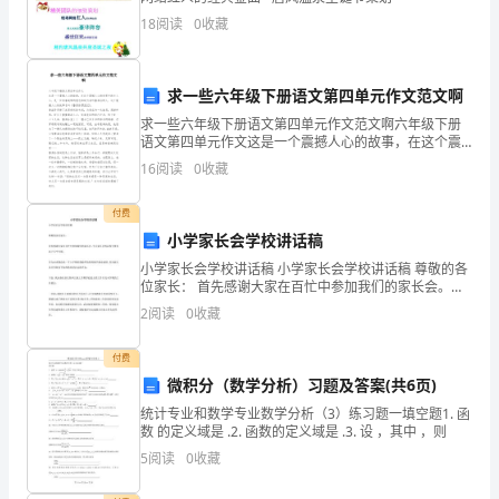
优
18
阅读
0
收藏
化
的
求一些六年级下册语文第四单元作文范文啊
2
第页
工
求一些六年级下册语文第四单元作文范文啊六年级下册
语文第四单元作文这是一个震撼人心的故事，在这个震
作，
撼人心的世界中的主人公，是一位有着超常的意志和耐
16
阅读
0
收藏
力名叫鲁滨孙的人，这个震撼人心的故事名叫《鲁滨孙
毕
漂流记
付费
业
小学家长会学校讲话稿
后
小学家长会学校讲话稿 小学家长会学校讲话稿 尊敬的各
位家长： 首先感谢大家在百忙中参加我们的家长会。今
天家长会的议程主要有以下几个方面： 首先由来我总结
的
2
阅读
0
收藏
一下上学期的我校所取得的教学教育成绩，其次跟大家
付费
无
微积分（数学分析）习题及答案(共6页)
线
统计专业和数学专业数学分析（3）练习题一填空题1. 函
优
数 的定义域是 .2. 函数的定义域是 .3. 设 ，其中 ，则
化
5
阅读
0
收藏
工