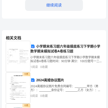
学
继续阅读
毕
业
已
相关文档
经
一
小学期末练习题六年级摸底练习下学期小学
数学期末模拟试卷A卷练习题
年
小学期末练习题六年级摸底练习下学期小学数学期末模
拟试卷A卷练习题时间：90分钟 满分：100分题号一二三
多
总分得分一、基础练习(40分)1. 15÷0.25＝ 1.5× 2. 3. 笼
1
阅读
0
收藏
子里有若
了，
付费
回
2024离婚协议图片
2024离婚协议图片免费合同编号：__________甲方（男
顾
方）：__________身份证号：__________乙方（女方）：
__________身份证号：__________鉴于甲乙双方自愿解
0
阅读
0
收藏
自
己
付费