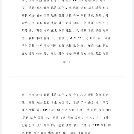
优
化
工
作
总
结
无
线
网
络
优
化
工