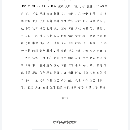
作
总
结
时
间
过
得
很
快，
转
1
第页
眼
间
更多完整内容
大