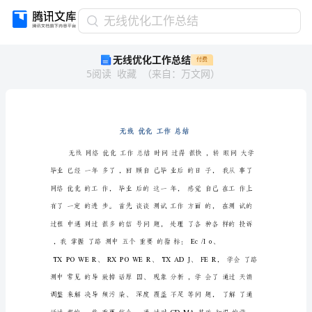
无
无线优化工作总结
线
无线优化工作总结
付费
优
5
阅读
收藏
（
来自
：
万文网
）
化
工
作
总
结
无
线