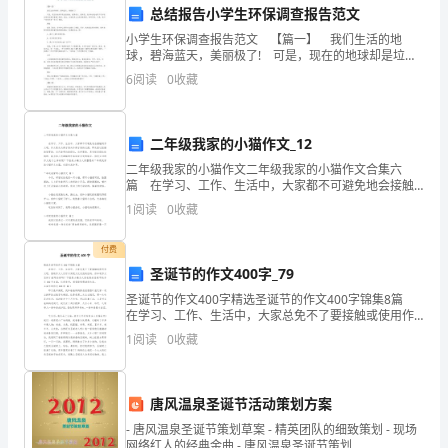
总结报告小学生环保调查报告范文
毕
小学生环保调查报告范文 【篇一】 我们生活的地
球，碧海蓝天，美丽极了! 可是，现在的地球却是垃圾
业
遍地、烟雾遮天。塑料袋、泡沫和废电池等不可回收垃
6
阅读
0
收藏
圾已经遍布着整个地球。因此，在地球身上已经伤痕累
后
累
的
二年级我家的小猫作文_12
日
二年级我家的小猫作文二年级我家的小猫作文合集六
篇 在学习、工作、生活中，大家都不可避免地会接触
子，
到作文吧，作文是从内部言语向外部言语的过渡，即从
1
阅读
0
收藏
经过压缩的简要的、自己能明白的语言，向开展的、具
我
有规
付费
从
圣诞节的作文400字_79
圣诞节的作文400字精选圣诞节的作文400字锦集8篇
事
在学习、工作、生活中，大家总免不了要接触或使用作
文吧，借助作文人们可以实现文化交流的目的。你知道
了
1
阅读
0
收藏
作文怎样才能写的好吗？下面是小编为大家收集的圣
网
唐风温泉圣诞节活动策划方案
络
- 唐风温泉圣诞节策划草案 - 精英团队的细致策划 - 现场
网络红人的经典金曲 - 唐风温泉圣诞节策划