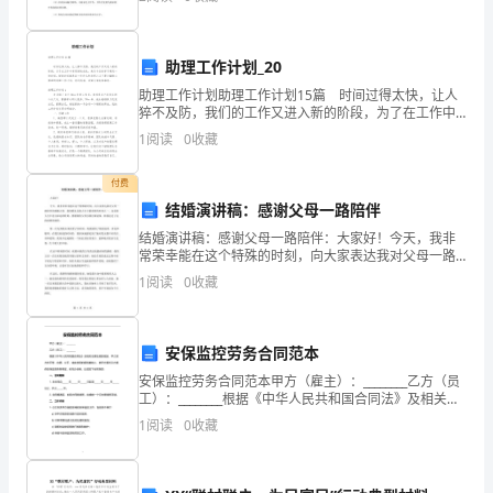
推
学生策划创意潜能，为本校学生提供商务策划学
安全的学习环境贡献自己的力量。
进
助理工作计划_20
素
助理工作计划助理工作计划15篇 时间过得太快，让人
猝不及防，我们的工作又进入新的阶段，为了在工作中
质
有更好的成长，来为今后的学习制定一份计划。好的计
1
阅读
0
收藏
划都具备一些什么特点呢？以下是小编精心整理的助理
教
付费
育，
免责声明：图文来
结婚演讲稿：感谢父母一路陪伴
积
结婚演讲稿：感谢父母一路陪伴：大家好！今天，我非
常荣幸能在这个特殊的时刻，向大家表达我对父母一路
极
陪伴的感激之情。我的婚礼是我人生中最重要的时刻之
1
阅读
0
收藏
一，这是我人生中意义深远的时刻，感谢我的父母为我
开
出谋划策
展
安保监控劳务合同范本
安保监控劳务合同范本甲方（雇主）：________乙方（员
“黄
工）：________根据《中华人民共和国合同法》及相关法
律法规的规定，甲乙双方在平等、自愿、公平、诚实信
河
1
阅读
0
收藏
用的原则基础上，就甲方委托乙方提供安
文