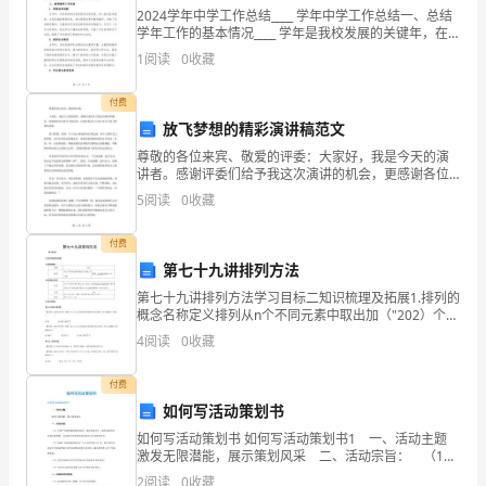
办
2024学年中学工作总结____ 学年中学工作总结一、总结
公
学年工作的基本情况____ 学年是我校发展的关键年，在
学校领导的正确领导下，全体教职员工团结奋进，共同
第四项：请校长向全体同学
1
阅读
0
收藏
努力，取得了一定的成绩。总体上说，___
室
xx年11月9日
付费
的
放飞梦想的精彩演讲稿范文
正
尊敬的各位来宾、敬爱的评委：大家好，我是今天的演
讲者。感谢评委们给予我这次演讲的机会，更感谢各位
确
出席今天的活动，让我有机会与大家分享关于放飞梦想
5
阅读
0
收藏
的话题。放飞梦想，是每一个人内心深处的向往和追
领
求。每个人
付费
导
第七十九讲排列方法
下，
第七十九讲排列方法学习目标二知识梳理及拓展1.排列的
概念名称定义排列从n个不同元素中取出加（"202）个元
素按照一定的顺序排成一列2.排列数及性质定义从〃个不
我
4
阅读
0
收藏
同兀素中取出/加〃2 Vm个兀素的所有不同
向同学们提出几点希望和要求：
校
付费
如何写活动策划书
全
如何写活动策划书 如何写活动策划书1 一、活动主题
面
激发无限潜能，展示策划风采 二、活动宗旨： （1）
丰富广东商学院的校园生活，建设校园文化，激发本校
2
阅读
0
收藏