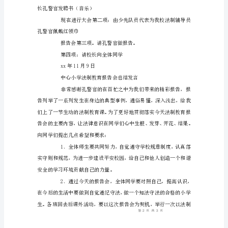
全
教
育
报
准随意走动，保持会场肃静。
告
会
主
本次大会有三项议程，
持
词
同
学
免责声明：图文来
们：
近