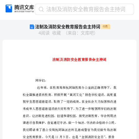
法
法制及消防安全教育报告会主持词
制
法制及消防安全教育报告会主持词
付费
及
4
阅读
收藏
（
来自
：
文库吧
）
消
防
安
全
教
育
报