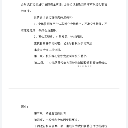
告
同学们：
会
主
持
词
法
制
及
消
防
安
的到来。