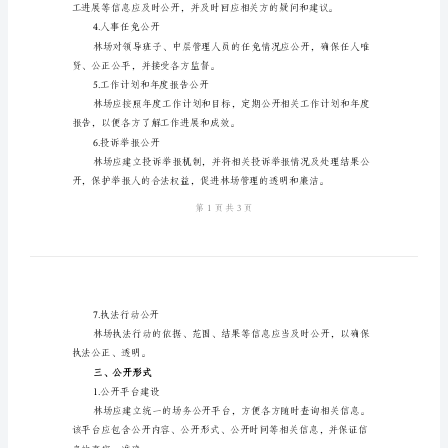
细
则
二、公开内容
林
1.林场基本信息公开
场
两
级
2.资金支出公开
场
务
公
3.工程项目公开
开
实
施