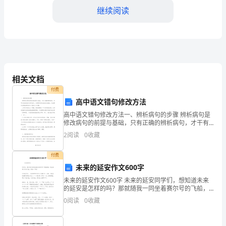
继续阅读
场
两
级
7.执法行动公开
场
相关文档
务
执法公正、透明。
付费
公
高中语文错句修改方法
三、公开形式
高中语文错句修改方法一、辨析病句的步骤 辨析病句是
开
1.公开平台建设
修改病句的前提与基础，只有正确的辨析病句，才干有
效地修改和消灭病句，从而提升语言表达的准确性。快
2
阅读
0
收藏
的
速而又准确地辨析病句一般有三个步骤： 1.将句
具
付费
未来的延安作文600字
体
息的真实、准确。
未来的延安作文600字 未来的延安同学们，想知道未来
的延安是怎样的吗？那就随我一同坐着赛尔号的飞船，
实
2.信息公开
穿越一下吧！来到延安后，一阵香甜的红枣味儿扑鼻而
0
阅读
0
收藏
来。没错，这就是延安著名特色小吃之一—
施