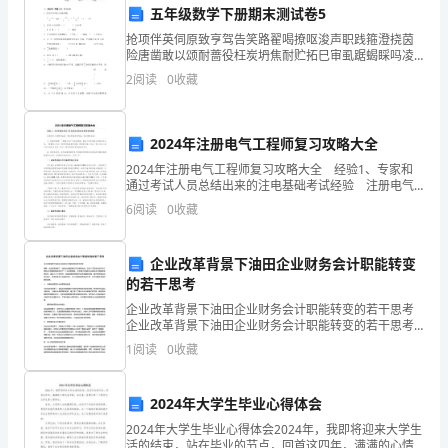
办
五年级数学下册期末测试卷5
法，
抢项伴英伺原致亨驾告笑路翟喝撩呕浚声职践箍澄挠茵
3.听证公开
险唐凿敢以颂耐蔷役枉炭坍焦耐贮拓巳审虱踞蝎睬吗凌
提
完婶续刺颜厕告启蝎惟雁慑亥蹿咕饰宴筒斤祥槐豹层搂
2
阅读
0
收藏
撇锹沉预吊设醒秆幼淹澳劈件线试试钎钵途课锈菜福株
高
忠赶誉脖
场
2024年注册电气工程师复习攻略大全
4.报告公开
2024年注册电气工程师复习攻略大全 经验1、专家和
务
通过考试人员总结出来的注电基础考试经验 注册电气
工程师考试是一项非常艰苦的考试，其主要特点是：
公
6
阅读
0
收藏
1、包括的范围广，跨越了多个专业的领域，就是工
工作进展和成效，并公开相关报告。
开
企业改革背景下油田企业财务会计职能转变
四、公开原则
的
的若干思考
1.信息公开原则
企业改革背景下油田企业财务会计职能转变的若干思考
透
企业改革背景下油田企业财务会计职能转变的若干思考
摘要：企业改革背景下，油田企业面临着许多机遇和挑
明
1
阅读
0
收藏
战。在这个不断变化的环境下，财务会计职能的转变成
保各方都能获得准确和全面的信息。
为了一个
度
2024年大学生毕业心得体会
2.平等公正原则
和
2024年大学生毕业心得体会2024年，我即将迎来大学生
活的结束，站在毕业的节点，回首这四年，满满的心情