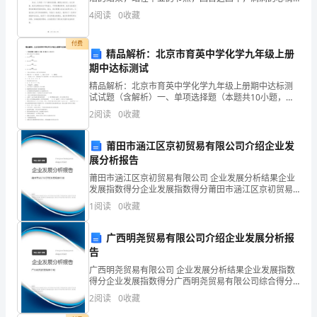
公
无法言喻。在这里，我想分享一下我作为大学生的心得
4
阅读
0
收藏
体会。首先，大学是人生的重要阶段，这四年不仅是知
确保信息的对外公开不偏袒
正
付费
性，
精品解析：北京市育英中学化学九年级上册
期中达标测试
为
精品解析：北京市育英中学化学九年级上册期中达标测
试试题（含解析）一、单项选择题（本题共10小题，每
林
小题2分，共20分）1、化学方程式书写正确的是A．
2
阅读
0
收藏
Fe+O2FeO2B．4Fe+3O22Fe2O3C．
场
莆田市涵江区京初贸易有限公司介绍企业发
内
展分析报告
各
莆田市涵江区京初贸易有限公司 企业发展分析结果企业
发展指数得分企业发展指数得分莆田市涵江区京初贸易
方
有限公司综合得分说明：企业发展指数根据企业规模、
1
阅读
0
收藏
企业创新、企业风险、企业活力四个维度对企业发展情
况进
提
广西明尧贸易有限公司介绍企业发展分析报
供
告
广西明尧贸易有限公司 企业发展分析结果企业发展指数
准
得分企业发展指数得分广西明尧贸易有限公司综合得分
说明：企业发展指数根据企业规模、企业创新、企业风
2
阅读
0
收藏
确、
险、企业活力四个维度对企业发展情况进行评价。该企
业的