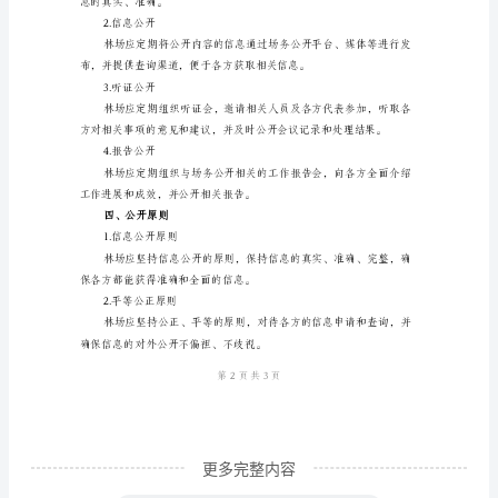
4.人事任免公开
细
则
贤、公正公平，并接受各方监督。
一、
5.工作计划和年度报告公开
前
言
报告，以便各方了解工作进
本
6.投诉举报公开
细
则
旨
在
规
范
更多完整内容
林