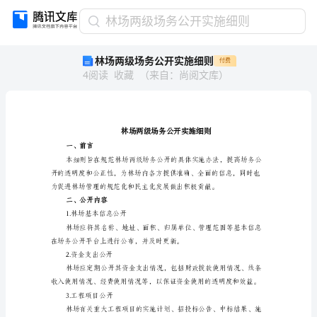
林
林场两级场务公开实施细则
场
林场两级场务公开实施细则
付费
两
4
阅读
收藏
（
来自
：
尚阅文库
）
级
场
务
公
开
实
一、前言
施