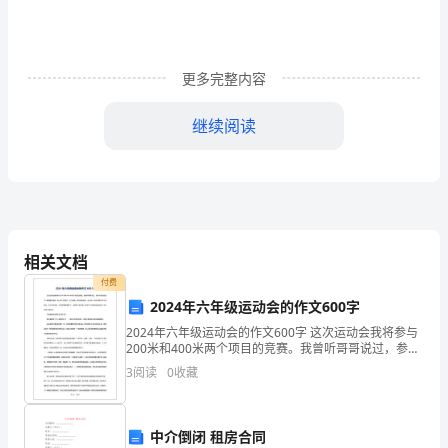
入
校
更多完整内容
园
程
继续阅读
序
询
随处走动。
问
在
相关文档
付费
门
2024年六年级运动会的作文600字
外
2024年六年级运动会的作文600字 这次运动会我将参与
四、外来听课者或参观者须知
200米和400米两个项目的竞赛。我曾听哥哥说过，参与
的
市运动会的个个都是身怀绝技、数一数二的高手，实力
3
阅读
0
收藏
很强。林老师告知我，这次有57所学校
来
访
中介倒闭 租房合同