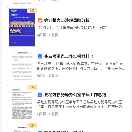
谐的晨风中时;当这座美丽的城市沉静在夜幕的`
>
付费
联
会计报表与涉税风险分析
系
- 税务会计--会计报表与纳税风险解析 - - 最新 - - -
4
阅读
0
收藏
被
访
乡五项重点工作汇报材料_1
人
乡五项重点工作汇报材料 近年来，在县委、县政府领导
核
的正确领导下，在各职能门的大力支持中，全乡人民在
乡党委、政府的正确领导下，紧紧围绕富民强乡目标，
9
阅读
0
收藏
坚持科学发展，加大招商引资和项目建设力度，不断优
实-
-
付费
县地方税务局办公室半年工作总结
>
县地方税务局办公室半年工作总结县地方税务局办公室
半年工作总结在上级局及县局的正确领导下，在市局办
开
公室的亲切关怀和直接指导下，20xx年上半年我局办公
0
阅读
0
收藏
室工作取得了一定成绩，现将有关情况总结如下：一、
校
加强
付费
门