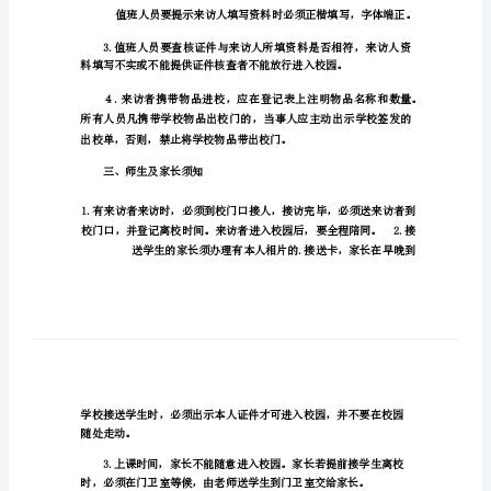
登
记
制
度
开门放行。
托
二、门卫须知
育
机
构
外
来
人