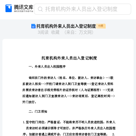
托
托育机构外来人员出入登记制度
育
托育机构外来人员出入登记制度
付费
机
3
阅读
收藏
（
来自
：
万文网
）
构
外
来
人
员
出
一、外来人员出入校园程序
入