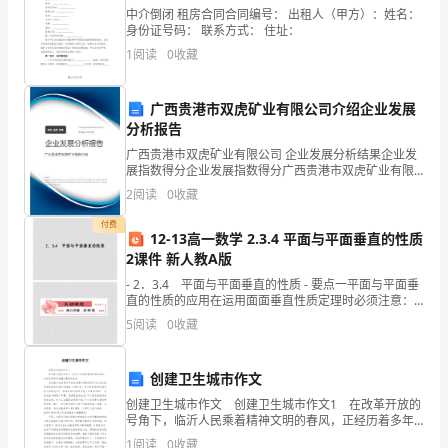
中介倒闭 租房合同合同编号： 出租人（甲方）：姓名：
人
身份证号码： 联系方式： 住址：
（姓
1
阅读
0
收藏
验者不能进入校园。
名、
广西贵港市双虎矿业有限公司介绍企业发展
五、携带物品须知
单
分析报告
广西贵港市双虎矿业有限公司 企业发展分析结果企业发
位、
展指数得分企业发展指数得分广西贵港市双虎矿业有限
公司综合得分说明：企业发展指数根据企业规模、企业
被
2
阅读
0
收藏
创新、企业风险、企业活力四个维度对企业发展情况进
行评
访
付费
12-13高一数学 2.3.4 平面与平面垂直的性质
2课件 新人教A版
人、
- 2．3.4 平面与平面垂直的性质 - 要点一平面与平面垂
来
直的性质的应用在运用面面垂直性质定理时必须注意：
(1)线在面内；(2)线垂直于两面的交线，由此才可以
5
阅读
0
收藏
访
事
创建卫生城市作文
由）-
创建卫生城市作文 创建卫生城市作文1 在改革开放的
号角下，临沂人民乘着精神文明的春风，正经历着多年
-
来翻天覆地的巨变。 当这座古老的城市沐浴在清晨和
1
阅读
0
收藏