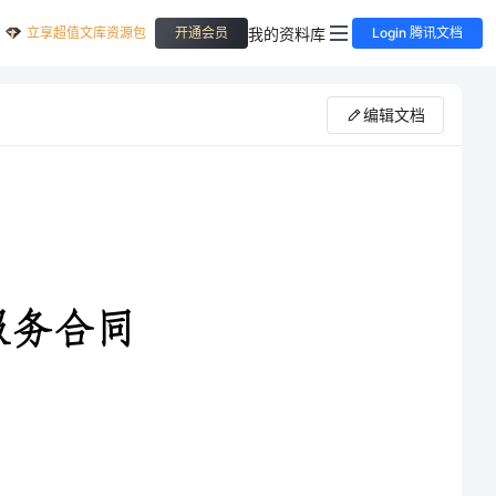
立享超值文库资源包
我的资料库
开通会员
Login 腾讯文档
编辑文档
甲方因业务发展需要，根据《中华人民共和国合同法》的规定，聘请乙方