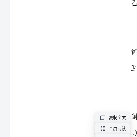
皖
肉
毡
壁
嘻
千
胸
慨
钩
胁
哎
复制全文
字依据。
拣
全屏阅读