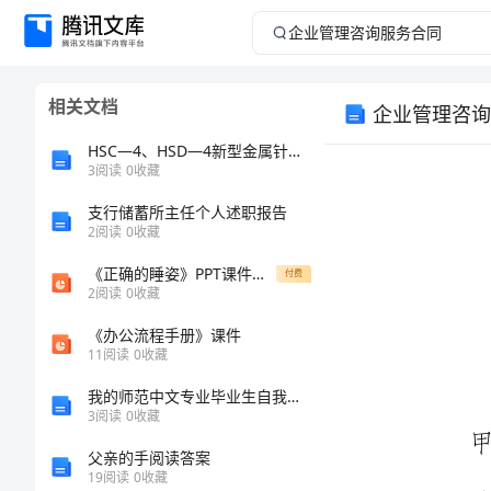
企
业
相关文档
企业管理咨询
管
HSC—4、HSD—4新型金属针布性能浅析
理
3
阅读
0
收藏
支行储蓄所主任个人述职报告
咨
2
阅读
0
收藏
询
《正确的睡姿》PPT课件小班安全
付费
2
阅读
0
收藏
服
《办公流程手册》课件
11
阅读
0
收藏
务
我的师范中文专业毕业生自我总结与对未来职业规划的思考
合
3
阅读
0
收藏
父亲的手阅读答案
同
19
阅读
0
收藏