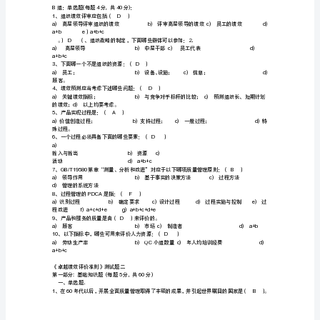
分)
,
一、单选题
共
1、GB/T19580适用于下列哪些场合：（D）
60
d)a+c
。
第
2、组织应根据（C）确定目标顾客群。
一
d)顾客的忠诚度
3、组织制订战略时常用下列哪些方法：（D）
部
分:
d)以上均可
。
4、SPC常用于下列哪些场合：（C）
基
d)a+b。
础
5、过程有效性的主要测量指标有：（D）
知
识
题