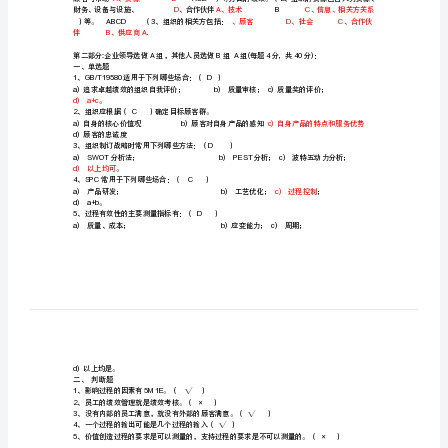
B、工作环境
《卓
越
B、财务
４、下面哪一个不是组织的战略层次：(D)
绩
Ａ、总体战略Ｂ、经营战略Ｃ、职能战略
５、下面哪一个不属于组织的公共责任：(C)
效
Ｃ、诚信承诺
评
、分别向中间D
价
商和最终用户调查
准
则》
于（C）的评价。
测
二、多选题
试
题
A、资源B
一
）等。ABCD（3、组织的相关方包括：
伴B、供应商A．