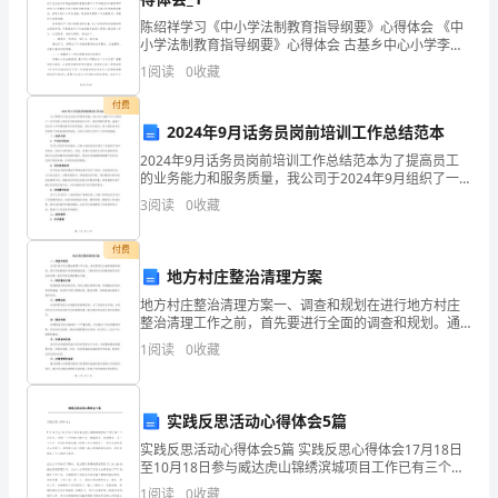
应
3、下面哪一个不是组织的资源：（D）
陈绍祥学习《中小学法制教育指导纲要》心得体会 《中
的
小学法制教育指导纲要》心得体会 古基乡中心小学李文
军 最近通过对中学法制教育指导纲要的学习，让我感触
顾客。
1
阅读
0
收藏
经
特深，为认真贯彻落实中共中央
4、绩效预测应当考虑下述哪些问题：（D）
付费
营
2024年9月话务员岗前培训工作总结范本
的绩效；d)以上均要考虑。
结
2024年9月话务员岗前培训工作总结范本为了提高员工
5、产品实现过程是：（A）
的业务能力和服务质量，我公司于2024年9月组织了一
次针对新入职话务员的岗前培训工作。培训周期为两
果
3
阅读
0
收藏
殊过程。
周，涵盖了话务员工作所需的基本知识和技能。通过本
6、一个过程必须具备下面的哪些要素：（D）
次
评
付费
a)
分
地方村庄整治清理方案
输入与输出b)资源c)
活动d)a+b+c
地方村庄整治清理方案一、调查和规划在进行地方村庄
项
整治清理工作之前，首先要进行全面的调查和规划。通
过实地勘察和详细的数据收集，了解目标村庄的整体情
1
阅读
0
收藏
是
况和存在的问题，制定科学合理的整治方案。二、制定
d)管理的系统方法
整治方案
（
8、过程管理的PDCA是指：（F）
实践反思活动心得体会5篇
D
程改进f)a+c+d+eg)a+b+c+d+e
实践反思活动心得体会5篇 实践反思心得体会17月18日
9、产品和服务的质量是由（D）来评价的。
）
至10月18日参与威达虎山锦绣滨城项目工作已有三个月
时间, 回顾三个月的实习期工作, 感触很深, 收获颇丰. 这
1
阅读
0
收藏