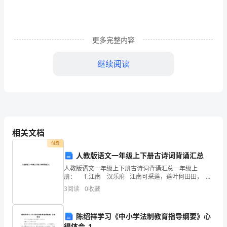
(每
题
5
更多完整内容
分
继续阅读
一、
d)以上均是。
单
二、判断题
1、影响过程的因素有5M1E。（√）
选
2、员工的绩效管理就是绩效考核。（×）
题
相关文档
4、一个过程的输出可能是几个过程的输入（√）
。
付费
人教版语文一年级上下册古诗词背诵汇总
“领
B组：单选题(每题4分,共40分)：
人教版语文一年级上下册古诗词背诵汇总一年级上
1、组织绩效评审应包括（D）
导”
册： 1.江南 汉乐府 江南可采莲，莲叶何田田， 鱼
戏莲叶间。鱼戏莲叶东，鱼戏莲叶西，鱼戏莲叶南，鱼
3
阅读
0
收藏
所
戏莲叶北。 2.风【唐】李峧 解落三秋叶，
a+be）a+b+c
对
陈绍祥学习《中小学法制教育指导纲要》心
得体会_1
a+b+c