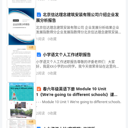
三个月中, 在领导的和同
1、
《卓
北京信达理念建筑安装有限公司介绍企业发
a+b+c
展分析报告
越
《卓越绩效评价准则》测试题二
北京信达理念建筑安装有限公司 企业发展分析结果企业
绩
发展指数得分企业发展指数得分北京信达理念建筑安装
第一部分:基础知识题(每题5分,共60分)
有限公司综合得分说明：企业发展指数根据企业规模、
一、单选题．
1
阅读
0
收藏
企业创新、企业风险、企业活力四个维度对企业发展情
效
况进
付费
评
小学语文个人工作述职报告
小学语文个人工作述职报告尊敬的评委老师们：大家
价
好，我是XX小学的XX同学。我今天很荣幸站在这里向大
家述职，我将以四个方面来总结我在小学语文学科方面
准
2
阅读
0
收藏
的个人工作。首先，我在听说读写方面的能力有了显著
的提高
则》
春六年级英语下册 Module 10 Unit
中，
1《We’re going to different schools》课件1
（新版）外研版（一起）-（新版）外研级下册
- - - Module 10 Unit 1 We’re going to different schools.
、
英语课件
-
顾
2
阅读
0
收藏
客
付费