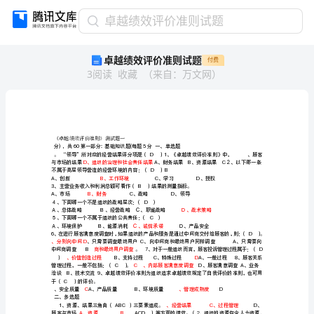
卓
卓越绩效评价准则试题
越
卓越绩效评价准则试题
付费
绩
3
阅读
收藏
（
来自
：
万文网
）
效
评
价
准
则
《卓越绩效评价准则》测试题一
试
D、组织的治理和社会责任结果
题
不属于高层领导营造的经营环境的内容：（D）B