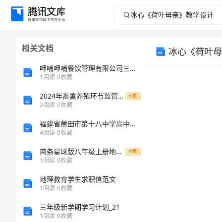
冰
心
相关文档
冰心《荷叶母
《荷
呷哺呷哺餐饮管理有限公司三河燕郊步行街分店介绍企业发展分析报告
叶
1
阅读
0
收藏
2024年畜禽养殖环节监管方案
母
付费
2
阅读
0
收藏
亲》
福建省莆田市第十八中学高中政治《生活与哲学》第十课《创新意识与社会进步》教案 新人教版必修4
4
阅读
0
收藏
教
商务星球版八年级上册地理导学案第四单元 第6课 交通运输方式的选择
付费
1
阅读
0
收藏
学
地理教育学生求职信范文
设
1
阅读
0
收藏
三年级新学期学习计划_21
计
1
阅读
0
收藏