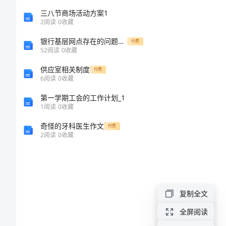
教学目标
冰
三八节商场活动方案1
2
阅读
0
收藏
心
银行基层网点存在的问题和困难 浅谈农行基层网点目前运营管理薄弱环节和风险点以及防范措施
付费
《荷
52
阅读
0
收藏
叶
供应室相关制度
付费
6
阅读
0
收藏
母
第一学期工会的工作计划_1
亲》
1
阅读
0
收藏
教
奇怪的牙科医生作文
付费
学
2
阅读
0
收藏
教学过程
设
计
复制全文
冰
全屏阅读