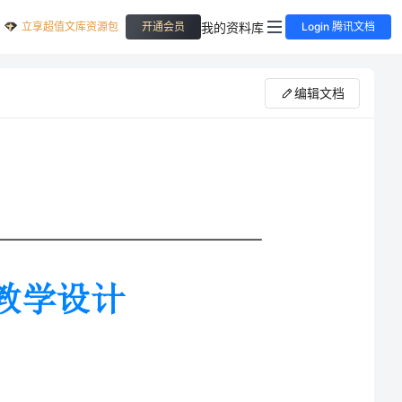
立享超值文库资源包
我的资料库
开通会员
Login 腾讯文档
编辑文档