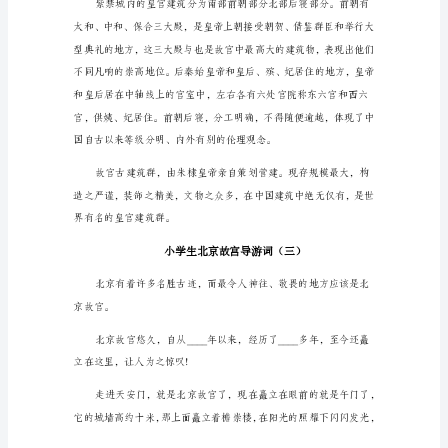
家
好!
我
说是不是呀!
是
“文
物
古
更多欢乐!
迹
旅
行
社”
的
导