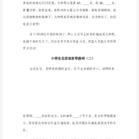
小
学
生
丢了呦!
北
京
故
宫
导
游
词
嗨!
大