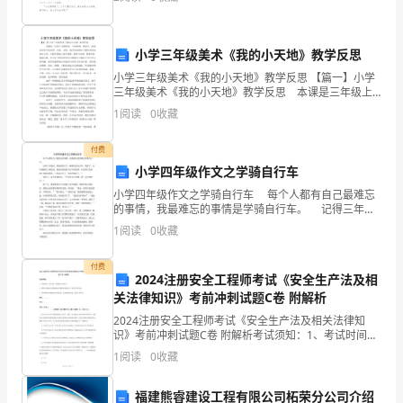
我出生那天，您们一直无微不至地照看我；从
故
宫
小学三年级美术《我的小天地》教学反思
立在这里，让人为之惊叹!
参
小学三年级美术《我的小天地》教学反思 【篇一】小学
三年级美术《我的小天地》教学反思 本课是三年级上
学期的第一节绘画课，教学中，我通过引导学生欣赏、
观，
1
阅读
0
收藏
讨论、分析，使学生在初步了解有关居室设计文化、习
俗的
大
付费
小学四年级作文之学骑自行车
家
小学四年级作文之学骑自行车 每个人都有自己最难忘
准
的事情，我最难忘的事情是学骑自行车。 记得三年级
时，妈妈给我买了一辆粉色的自行车。我看了，心里就
1
阅读
0
收藏
备
像吃了蜜似的，想象着我骑着自行车的场景，但是我不
好
付费
2024注册安全工程师考试《安全生产法及相
关法律知识》考前冲刺试题C卷 附解析
了
2024注册安全工程师考试《安全生产法及相关法律知
吗?
识》考前冲刺试题C卷 附解析考试须知：1、考试时间：
150分钟，本卷满分为100分。 2、请首先按要求在试卷
1
阅读
0
收藏
旅
的指定位置填写您的姓名、准考证号等信息。
客
福建熊睿建设工程有限公司柘荣分公司介绍