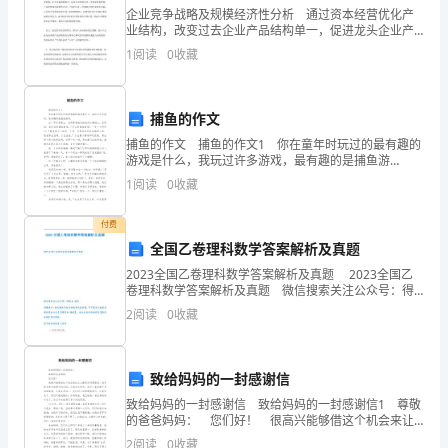
友
企业竞争战略及规模经济性分析 通过资本经营优化产
业结构，改变过去企业产品结构单一，促进龙头企业产
到
品结构的优化组合；扩大龙头企业的规模，提高市场占
1
阅读
0
收藏
有份额，扩大市场的影响力；促进不同优势企业（尤其
北
是
京
捕鱼的作文
捕鱼的作文 捕鱼的作文1 你在童年时玩过的最有趣的
旅
游戏是什么，我玩过许多游戏，最有趣的是捕鱼游
戏。 在一节体育课上，老师带领我们班来到小操场
游，
1
阅读
0
收藏
上，老师说：我们来玩捕鱼游戏，“什么是捕鱼游戏？”
待
付费
全国乙卷理科数学答案解析及真题
界有名的皇宫建筑群。
会
2023全国乙卷理科数学答案解析及真题 2023全国乙
儿
卷理科数学答案解析及真题 微信搜索关注公众号：得
道AI填报温馨提示：看完整版及各省份高考试卷真题，
2
阅读
0
收藏
可下载全文查看或微信搜索公
我
们
致给妈妈的一封感谢信
要
致给妈妈的一封感谢信 致给妈妈的一封感谢信1 尊敬
京故宫。
的爸爸妈妈： 您们好！ 很高兴能够借这个机会来让
去
女儿跟您们写感谢信。我有好多好多话要对您们说。从
2
阅读
0
收藏