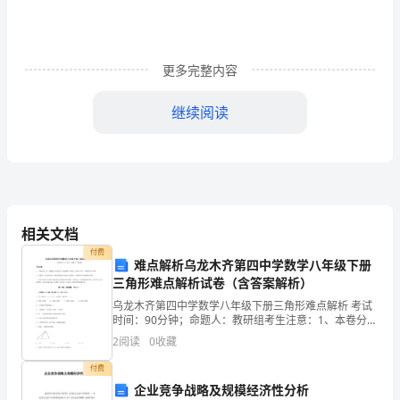
游
小
谢，
更多完整内容
欢
继续阅读
迎
来
自
作。
五
相关文档
湖
付费
难点解析乌龙木齐第四中学数学八年级下册
三角形难点解析试卷（含答案解析）
四
乌龙木齐第四中学数学八年级下册三角形难点解析 考试
海
时间：90分钟；命题人：教研组考生注意：1、本卷分第
I卷（选择题）和第Ⅱ卷（非选择题）两部分，满分100
2
阅读
0
收藏
的
分，考试时间90分钟2、答卷前，考生务必用0.
付费
朋
企业竞争战略及规模经济性分析