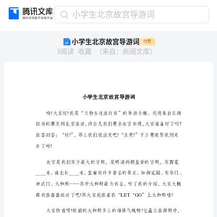
小
小学生北京故宫导游词
学
小学生北京故宫导游词
付费
生
3
阅读
收藏
（
来自
：
尚阅文库
）
北
京
故
宫
导
游
词