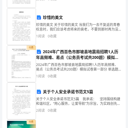
友都对写演讲稿感到非常苦恼吧，以下是小编为大家整
等
二、老师讲述一遍小说后
理的
内
珍惜的美文
容，
珍惜的美文 关于珍惜的美文 当我们为一去不复返的青春
1、老爷爷把帽子送给了谁？
叹息时，我们应该考虑将来的衰老，不要到那时再为没
欣
有珍惜壮年而悔恨。下面，小编为大家分享关于珍惜的
1
阅读
0
收藏
美文，希望对大家有所帮助！关于珍惜
赏
付费
2024年广西百色市那坡县地震局招聘1人历
小
年高频难、易点（公务员考试共200题）模拟试
说，
卷带答案（考试直接用）
2024年广西百色市那坡县地震局招聘1人历年高频难、
易点（公务员考试共200题）模拟试卷第一部分 单选题
了
(300题)1、下列选项中，不属于对组织产生影响的一般
1
阅读
0
收藏
环境的是（ ）。A.政策环境B
解
关于个人安全承诺书范文5篇
小
关于个人安全承诺书范文5篇 我承诺： 坚持围绕构建
说
和谐社区，“用心服务，让爱导航”为宗旨，为实践创先争
优，发挥党委的战斗堡垒和党员的模范带头作用，努力
2
阅读
0
收藏
内
建设管理有序、服务完善、礼貌祥和的新型社区。
容，
付费