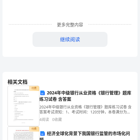
关
键
包
更多完整内容
含
继续阅读
了
1、挂图中班上82
活
动
目
2、小说录音。
相关文档
标，
付费
2024年中级银行从业资格《银行管理》题库
活
练习试卷 含答案
活动重难点
2024年中级银行从业资格《银行管理》题库练习试卷 含
动
答案考试须知：1、考试时间：120分钟，本卷满分为
100分。 2、请首先按要求在试卷的指定位置填写您的姓
准
4
阅读
0
收藏
名、准考证号等信息。 3、请仔细阅读各种题
备，
付费
经济全球化背景下我国银行监管的市场化问
题