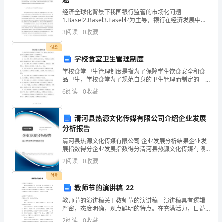
活
鸟相互关心、相互照料的美好情感。
经济全球化背景下我国银行监管的市场化问题
动
1.Basel2.Basel3.Basel业为主导，银行在经济发展中发
挥着极为重要的作用。20世纪80年代以来，我国深化经
3
阅读
0
收藏
重
济体制改革和融入经济全球化的进程
活动过程
付费
难
学校食堂卫生管理制度
点，
学校食堂卫生管理制度是指为了保障学生饮食安全和食
品卫生，学校食堂为了规范自身的卫生管理而制定的一
一、老师讲述引出课题：
系列规章制度。学校食堂卫生管理制度主要包括以下方
活
6
阅读
0
收藏
面内容：1. 食品采购：制定食品采购流程和标准，明确
食品
动
清河县热源文化传媒有限公司介绍企业发展
过
分析报告
程，
清河县热源文化传媒有限公司 企业发展分析结果企业发
展指数得分企业发展指数得分清河县热源文化传媒有限
公司综合得分说明：企业发展指数根据企业规模、企业
活
2
阅读
0
收藏
创新、企业风险、企业活力四个维度对企业发展情况进
行评
动
付费
教师节的演讲稿_22
反
教师节的演讲稿关于教师节的演讲稿 演讲稿具有逻辑
严密，态度明确，观点鲜明的特点。在充满活力，日益
思
开放的今天，越来越多人会去使用演讲稿，相信很多朋
2
阅读
0
收藏