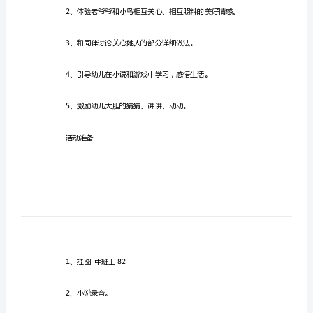
帽
子
教
案
反
活动目标
思
小
班
语
言
活