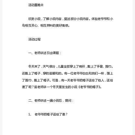
动
老
爷
爷
的
帽
子
教
活动准备
案
反
思