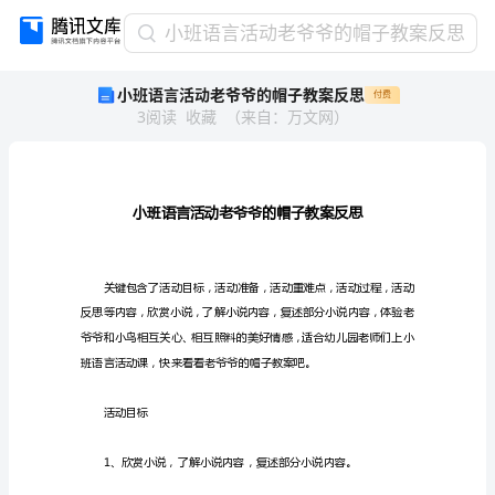
小
小班语言活动老爷爷的帽子教案反思
班
小班语言活动老爷爷的帽子教案反思
付费
语
3
阅读
收藏
（
来自
：
万文网
）
言
活
动
老
爷
爷
的