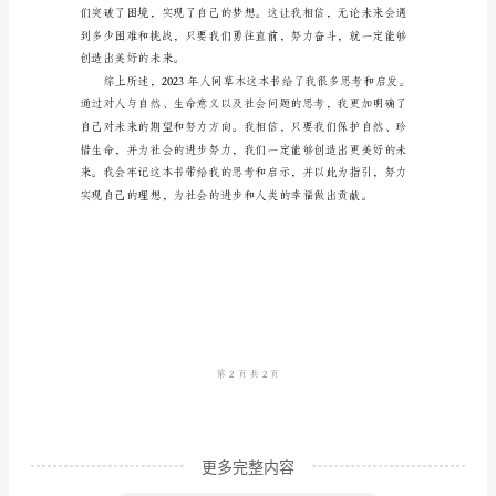
标
准
版
本
《人
间
草
木》
是
王
鉴
华
更多完整内容