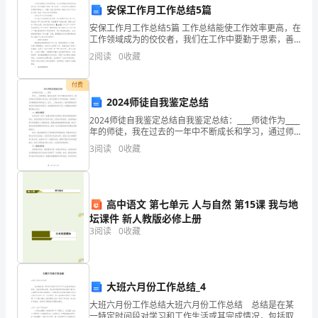
创造出美好的未来。
式
安保工作月工作总结5篇
和
安保工作月工作总结5篇 工作总结能使工作效率更高，在
工作领域成为的佼佼者，我们在工作中要勤于思索，善
于总结。工作总结可以锻炼你的逻辑思考能力，小编今
深
2
阅读
0
收藏
天就为您带来了安保工作月工作总结5篇，相信一定
刻
付费
的
2024师徒自我鉴定总结
2024师徒自我鉴定总结自我鉴定总结：____师徒作为____
哲
年的师徒，我在过去的一年中不断成长和学习，通过师
徒关系的建立和互动，我不仅增加了知识和技能，还培
3
阅读
0
收藏
理
养了许多重要的品质和能力。在这____字的
思
考
高中语文 第七单元 人与自然 第15课 我与地
坛课件 新人教版必修上册
深
3
阅读
0
收藏
受
读
大班六月份工作总结_4
者
大班六月份工作总结大班六月份工作总结 总结是在某
一特定时间段对学习和工作生活或其完成情况，包括取