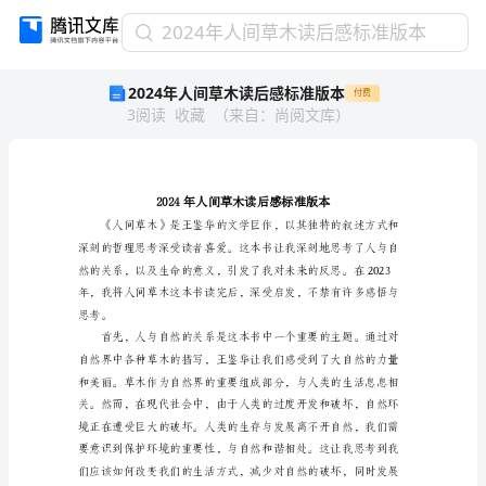
2024
2024年人间草木读后感标准版本
年
2024年人间草木读后感标准版本
付费
人
3
阅读
收藏
（
来自
：
尚阅文库
）
间
草
木
读
后
感
标