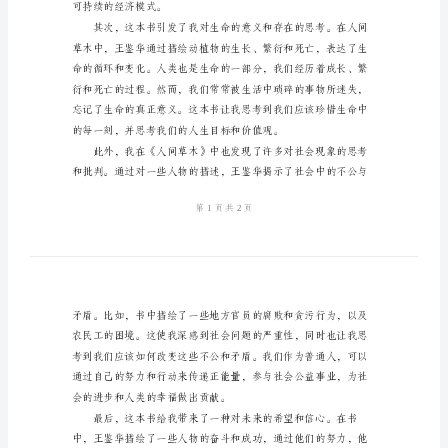
准
版
思考。
本
2024
年
人
间
草
木
读
后
可持续的经济模式。
感