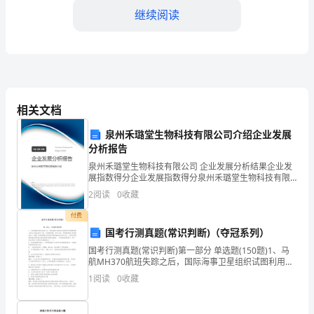
的
继续阅读
文
学
巨
作，
相关文档
以
泉州禾璐堂生物科技有限公司介绍企业发展
其
分析报告
泉州禾璐堂生物科技有限公司 企业发展分析结果企业发
独
会的进步和人类的幸福做出贡献。
展指数得分企业发展指数得分泉州禾璐堂生物科技有限
公司综合得分说明：企业发展指数根据企业规模、企业
特
2
阅读
0
收藏
创新、企业风险、企业活力四个维度对企业发展情况进
行评
的
付费
国考行测真题(常识判断)（夺冠系列）
叙
国考行测真题(常识判断)第一部分 单选题(150题)1、马
航MH370航班失踪之后，国际海事卫星组织试图利用多
述
普勒原理计算出失踪航班的下落。多普勒原理，源于这
1
阅读
0
收藏
样一种物理现象(多普勒效应)：随着飞机高
方