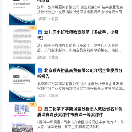
的
深圳市歆海希服饰有限公司 企业发展分析结果企业发展
发
指数得分企业发展指数得分深圳市歆海希服饰有限公司
综合得分说明：企业发展指数根据企业规模、企业创
1
阅读
0
收藏
射
新、企业风险、企业活力四个维度对企业发展情况进行
评价。
付费
和
幼儿园小班教师教育随笔《多放手，少替
代》
(1)该中波和微波的波长各是多少？
接
幼儿园小班教师教育随笔《多放手，少替代》入冬以
收
后，天气越来越冷，小朋友都穿着厚厚的棉衣、毛线
衣、外套，午睡的穿脱衣服也依旧是我们老师头疼的一
2
阅读
0
收藏
件事。这不，一到午睡室，小朋友就叽叽喳喳的互相帮
一、
助着，有的小
北京顺兴裕昌商贸有限公司介绍企业发展分
选
效果更好。
析报告
择
cf
北京顺兴裕昌商贸有限公司 企业发展分析结果企业发展
λ
λλ
指数得分企业发展指数得分北京顺兴裕昌商贸有限公司
12
题
综合得分说明：企业发展指数根据企业规模、企业创
1
阅读
0
收藏
A
新、企业风险、企业活力四个维度对企业发展情况进行
(本
评价。
付费
高二化学下学期误差分析旧人教版省名师优
题
质课赛课获奖课件市赛课一等奖课件
- 酸碱中和滴定 - 南京市六合区瓜埠高级中学 制作人：陈
共
当把收音机的调谐电路的频率调到756kHz时，
大春 - 误差分析 - 某学生中和滴定试验旳