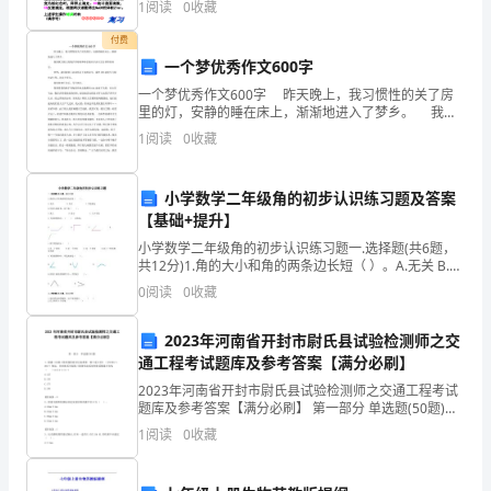
2
1
阅读
0
收藏
小
付费
一个梦优秀作文600字
一些还是旋出一些？
题，
一个梦优秀作文600字 昨天晚上，我习惯性的关了房
cλ
里的灯，安静的睡在床上，渐渐地进入了梦乡。 我同
每
f
解析：(1)根据公式＝，
我飞船上的炮手李海涛和林志敏在宇宙太空总部等待命
1
阅读
0
收藏
令。 突然，我们收到了总
题
8
小学数学二年级角的初步认识练习题及答案
【基础+提升】
分，
小学数学二年级角的初步认识练习题一.选择题(共6题，
共12分)1.角的大小和角的两条边长短（ ）。A.无关 B.有
共
关 C.不能确定2.用放大镜看角，这个角（ ）
0
阅读
0
收藏
16
2023年河南省开封市尉氏县试验检测师之交
分)1．
通工程考试题库及参考答案【满分必刷】
(多
2023年河南省开封市尉氏县试验检测师之交通工程考试
题库及参考答案【满分必刷】 第一部分 单选题(50题)
选)
1、根据《公路工程质量检验评定标准第一册土建工程》
1
阅读
0
收藏
（JTGF80/1-2017）规定，
调