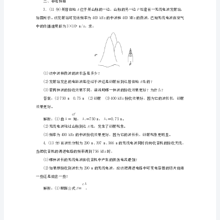
提
升
练
βα
A．有可能＝0，＝90°
α
新
C．经度大于105°的各地，天线是朝南偏东的
人
教
版
米的范围内天线取向几乎是相同的。
选
择