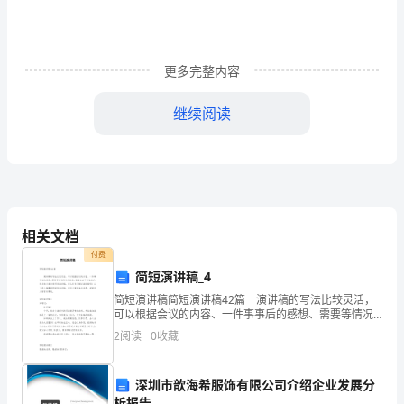
性
必
更多完整内容
修
继续阅读
第
二
册
相关文档
4.3
付费
无
二、非选择题
简短演讲稿_4
简短演讲稿简短演讲稿42篇 演讲稿的写法比较灵活，
线
可以根据会议的内容、一件事事后的感想、需要等情况
而有所区别。随着社会不断地进步，很多地方都会使用
2
阅读
0
收藏
电
到演讲稿，那么你有了解过演讲稿吗？以下是小编整理
中的传播速度都为3×10m/s，求：
8
波
深圳市歆海希服饰有限公司介绍企业发展分
析报告