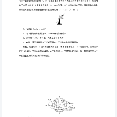
无
线
台发出的电信号，要收到电信号，应(CD)
A．增加调谐电路中线圈的匝数
电
B．加大电源电压
波
C．减少调谐电路中线圈的匝数
D．将线圈中的铁芯取走
的
L
发
射
和
接
收