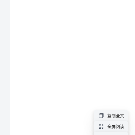
管
理
人
员
面
试
题
及
回
答
复制全文
管
全屏阅读