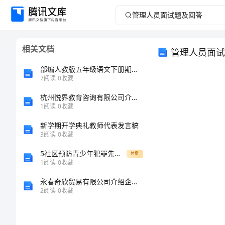
管
理
相关文档
管理人员面试
人
部编人教版五年级语文下册期末考试题A4版
员
7
阅读
0
收藏
杭州悦界教育咨询有限公司介绍企业发展分析报告
面
1
阅读
0
收藏
试
新学期开学典礼教师代表发言稿
3
阅读
0
收藏
题
5社区预防青少年犯罪先进集体申报材料
付费
1
阅读
0
收藏
及
永春奇欣贸易有限公司介绍企业发展分析报告
回
2
阅读
0
收藏
答