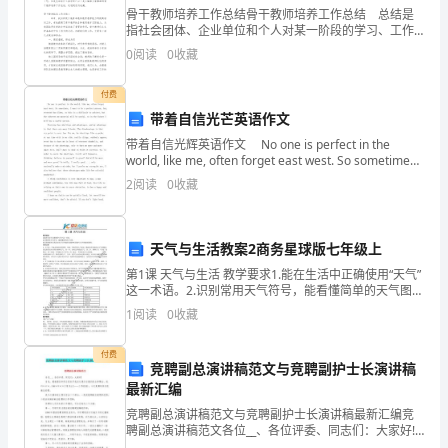
骨干教师培养工作总结骨干教师培养工作总结 总结是
您
指社会团体、企业单位和个人对某一阶段的学习、工作
或其完成情况加以回顾和分析，得出教训和一些规律性
带
0
阅读
0
收藏
认识的一种书面材料，它有助于我们寻找工作和事物发
展的
来
付费
带着自信光芒英语作文
的
带着自信光辉英语作文 No one is perfect in the
是
world, like me, often forget east west. So sometimes,
I want t
添砖加瓦。
2
阅读
0
收藏
简
单
天气与生活教案2商务星球版七年级上
的
第1课 天气与生活 教学要求1.能在生活中正确使用“天气”
大家的帮助和认同深感幸福。
这一术语。2.识别常用天气符号，能看懂简单的天气图。
个
3.用实例说明人类活动对大气环境的负面影响及保护大气
1
阅读
0
收藏
环境的重要性。内容点析1. 天气是一个
人
付费
原
竞聘副总演讲稿范文与竞聘副护士长演讲稿
最新汇编
因，
竞聘副总演讲稿范文与竞聘副护士长演讲稿最新汇编竞
聘副总演讲稿范文各位__、各位评委、同志们：大家好!
印证。
希
首先，感谢酒店和同志们给予我这次展示自我的机会和