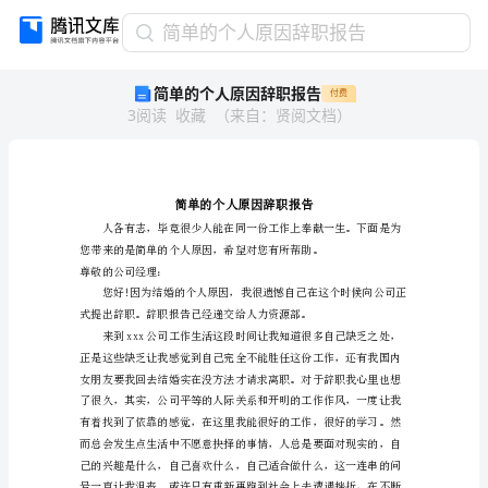
简
简单的个人原因辞职报告
单
简单的个人原因辞职报告
付费
的
3
阅读
收藏
（
来自
：
贤阅文档
）
个
人
原
因
辞
职
报