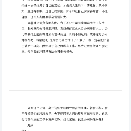
尊敬的公司经理：
告
简
单
的
个
人
原
因
辞
职
报
告