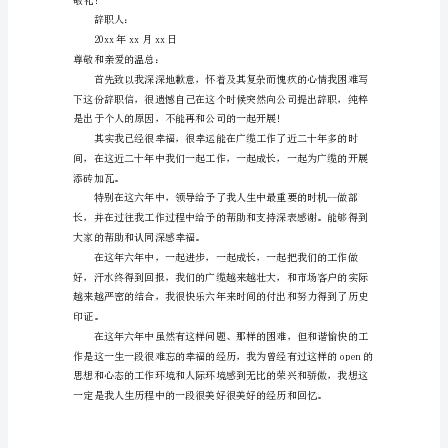
自拔，也许人真的要学会慢慢长大。
人
各
有
志，
毕
竟
很
少
人
能
在
同