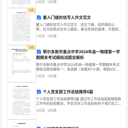
6
阅读
0
收藏
舞台。我叫×××，199×年××工程专业(……工作经
望
付费
对
塞入门缝的信写人作文范文
塞入门缝的信写人作文范文 还在下着，如同我的心
您
情，豆大的雨点在伞上跳跃，奏出欢快的旋律，可我却
低着头，一声不响地向前走，对那欢快的鼓点充耳不
1
阅读
0
收藏
有
闻，离家越近，我的心情就越发沉重。 我甩了甩满是
雨水的
所
付费
鄂尔多斯市重点中学2024年高一物理第一学
帮
期期末考试模拟试题含解析
鄂尔多斯市重点中学2024年高一物理第一学期期末考试
助。
模拟试题含解析一、单选题（本题共7小题，每题4分，
共28分）1、如果说一个人在电梯中“超重”了，是指A.人
2
阅读
0
收藏
尊
的重力减小 B.人的重力增大C.人对电梯的
敬
个人党支部工作总结推荐6篇
的
个人党支部工作总结推荐6篇 通过写工作总结是能够吸取
工作中的经验教训，学会写好工作总结有利于我们在工
公
作上的顺利发展，下面是小编为您分享的个人党支部工
5
阅读
0
收藏
作总结推荐6篇，感谢您的参阅。 个人党
司