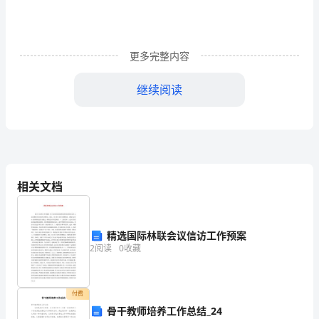
一
份
更多完整内容
工
作
继续阅读
上
奉
献
一
相关文档
此致
生。
敬礼!
下
精选国际林联会议信访工作预案
辞职人：
2
阅读
0
收藏
面
20xx年xx月xx日
是
尊敬和亲爱的温总：
付费
为
骨干教师培养工作总结_24