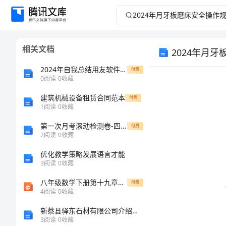
2024
年
相关文档
2024年月
月
2024年自我总结用友软件使用技巧
付费
牙
0
阅读
0
收藏
板
建筑机械设备租赁合同范本
付费
1
阅读
0
收藏
磨
第一次月考滚动检测卷-四川峨眉第二中学数学人教版七年级下册数据的收集、整理与描述同步测评试题（解析版）
付费
2
阅读
0
收藏
床
优化教学策略发展语言才能
3
阅读
0
收藏
安
八年级数学下册第十九章平面直角坐标系19.4坐标与图形的变化第1课时图形的平移与坐标的变化习题课件新版冀教版
付费
作磨床。
全
4
阅读
0
收藏
新蔡县驿东石材有限公司介绍企业发展分析报告
操
3
阅读
0
收藏