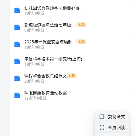
作
幼儿园优秀教师学习纲要心得总结
1
阅读
0
收藏
规
部编版道德与法治七年级上册第二单元友谊的天空单元测试卷：
付费
0
阅读
0
收藏
程
2025年环保型安全玻璃制造设备采购合同范本
付费
2024
1
阅读
0
收藏
他障
年
电信科学技术第一研究所(上海)2023年考研调剂信息
1
阅读
0
收藏
月
能力。
课程整合会议总结范文
付费
牙
2
阅读
0
收藏
板
睡眠健康教育活动教案
12
阅读
0
收藏
磨
床
复制全文
安
全屏阅读
全