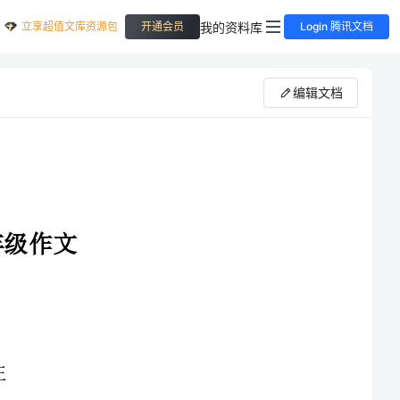
立享超值文库资源包
我的资料库
开通会员
Login 腾讯文档
编辑文档