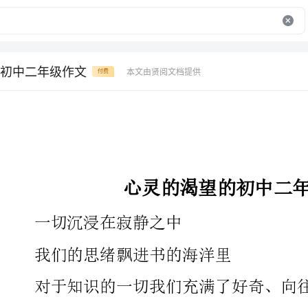
初中二年级作文
本文由贤阅文档提供
付费
心灵的渴望的初中二年级作文
一切沉浸在寂静之中
我们的思绪飘进书的海洋里
对于知识的一切我们充满了好奇、向往
顷刻间，教学楼在猛烈地摇晃，
我们还未及时躲闪
巨大的石板重重地砸在我和同学们的身上