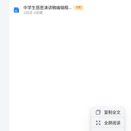
级
中学生感恩演讲稿编辑精选范文
付费
2
阅读
0
收藏
作
文
心
灵
的
渴
望
的
初
复制全文
中
全屏阅读