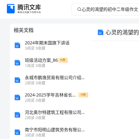
心
灵
相关文档
心灵的渴望的
的
2024年期末国旗下讲话
渴
3
阅读
0
收藏
班级活动方案_86
望
付费
1
阅读
0
收藏
的
永城市鹏逸贸易有限公司介绍企业发展分析报告
2
阅读
0
收藏
初
2024-2025学年吉林省长春市东北师大附中(明珠校区)物理八上期末复习检测模拟试题含解析
付费
2
阅读
0
收藏
中
河北奥尔特建筑工程有限公司介绍企业发展分析报告
二
2
阅读
0
收藏
南宁市阳明山建筑劳务有限公司介绍企业发展分析报告
年
3
阅读
0
收藏