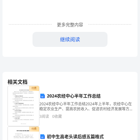
答
案
更多完整内容
2024
年
继续阅读
安
全
与该职工的劳动合同。
工
A、不得
程
相关文档
B、可以
付费
师
2024农经中心半年工作总结
C、随便
资
2024农经中心半年工作总结2024年上半年，农经中心在
稳定农业生产、提高农民收入、促进农村经济发展等方
格
面取得了一系列成绩。以下是我们的半年工作总结：1.
D、无规定
3
阅读
0
收藏
围绕农业生产提供支持- 加强农业技术推广，提
证
付费
《安
初中生高老头读后感五篇格式
于该管道敷设禁止穿越的说法，正确的是（）