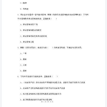
C、安全生产监督管理部门
知
D、建设行政主管部门
识》
模
正确的是（）
A、无权设定行政许可
拟
试
题
营许可
C
D、有权设定企业设立登记及前置许可
卷
1
30
第页共页
附