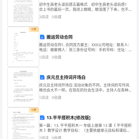
初中生高老头读后感五篇格式 初中生高老头读后感1
全
合上书的最后一页，我闭上眼睛，眼泪落了下来，也不
A、禁止穿越市区广场
晓得这是第几次流泪了。阳光下，这滴泪在哪本书上滚
3
阅读
0
收藏
生
动，发出闪闪的亮光，仿佛在讲述这个悲惨的故事——
B、禁止穿越地震活动断层
产
付费
搬运劳动合同
法
C、禁止穿越可能发生洪水的区域
搬运劳动合同1. 合同双方雇主：XXX公司地址：联系人：
电话：被雇佣人：张三身份证号码：手机号码：住址：2.
及
D、禁止穿越公路
工作内容被雇佣人本次工作的内容为搬运工作，具体包
1
阅读
0
收藏
括：将指定地点的货物搬运到指定地点。在履行
相
关
庆元旦主持词开场白
A、一年
法
庆元旦主持词开场白 活动对象的不同，主持词的写作风
格也会大不一样。在现在的社会生活中，主持人在各种
律
场合变得越来越重要，现在你是否对主持词一筹莫展
B、两年
1
阅读
0
收藏
呢？以下是帮大家的庆元旦主持词开场白，仅供参考，
知
大家
C、三年
付费
识》
13.平平搭积木[修改版]
D、四年
第一篇：13. 平平搭积木一 年级上册第 13 课《 平平搭积
模
木 》教学设计 教学目标：（主要依据单元目标和课后题
设计） 一、日积月累 （一）重点字词。(主要依据文中出
6、下列关于法的效力的说法中，正确
2
阅读
0
收藏