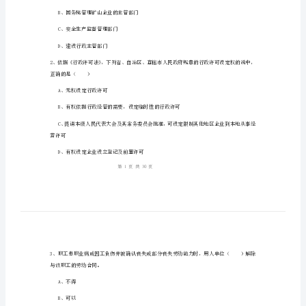
1、考试时间：150分钟，本卷满分为100分。
《安
全
生
姓名：
______
产
考号：
______
法
及
相
关
A、劳动行政主管部门
法
B、国务院管理矿山企业的主管部门
律