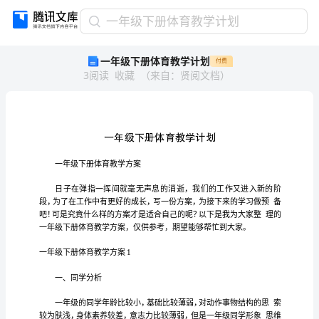
一
一年级下册体育教学计划
年
一年级下册体育教学计划
付费
级
3
阅读
收藏
（
来自
：
贤阅文档
）
下
册
体
育
教
学
计