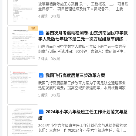
每
定
的队列练
对
组
性的
育
玻璃幕墙拆除施工方案目 录一、 工程概况 二、 项目质
2、
节进行肯
时间
习，
其进行
织纪律
.教
为
量目标三、 项目管理组织及施工人员配备四、 主要资
源供应计划五、 幕墙施工流程及工艺施工方案六、 施
4
阅读
0
收藏
工过程控制程序七、 主要技术措施八、 产品保护
了
付费
在
第四次月考滚动检测卷-山东济南回民中学数
学人教版七年级下册二元一次方程组章节训练试
工
题
山东济南回民中学数学人教版七年级下册二元一次方程
作
组章节训练 考试时间：90分钟；命题人：教研组考生注
意：1、本卷分第I卷（选择题）和第Ⅱ卷（非选择题）两
2
阅读
0
收藏
部分，满分100分，考试时间90分钟2、答卷前，
中
有
我国飞行高度层第三步改革方案
更
我国飞行高度层第三步改革方案为了满足航空运送事业
迅速发展旳需要，提高空域资源运用率，本局根据国家
空管委有关《我国缩小8400米以上飞行高度层垂直间隔
好
5
阅读
0
收藏
方案》（国空管[2023]38号），制定了《民航总局
的
2024年小学六年级班主任工作计划范文与总
成
结
长，
2024年小学六年级班主任工作计划范文与总结尊敬的家
长们：大家好！作为2024年小学六年级班主任，我非常
荣幸能够担任这个重要的教育角色，为孩子们的成长和