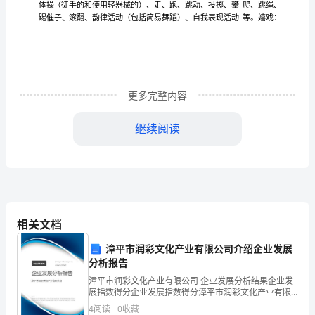
在
年
的
学年龄
较
较薄
对
物
构的
一
级
同
比
小，基础比
弱，
动作事
结
思
弹
指
较
肤
身体
养较差
意
较薄
年
学
为
浅，
素
，
志力比
弱，但是一
级同
一
更多完整内容
跃
欢愉
跃
的
高
方
发生
非常活
，语言和行为
快
。个人力量
提
和思维
式
了
挥
继续阅读
间
化
学
向稳定
出
定的
性特
念
断增
，同
心理趋
，显示
肯
共
征，自信
不
就
毫
使遇到了什么困难，自己也
从
面
。
失了
识。
无
相关文档
着重对
学
门
育
性
育
发
点，
同
进行入
教
和纪律
教
，在基础上进行启
声
漳平市润彩文化产业有限公司介绍企业发展
息
分析报告
高
性
竞争意
提
其乐观
和
的
漳平市润彩文化产业有限公司 企业发展分析结果企业发
展指数得分企业发展指数得分漳平市润彩文化产业有限
公司综合得分说明：企业发展指数根据企业规模、企业
消
4
阅读
0
收藏
创新、企业风险、企业活力四个维度对企业发展情况进