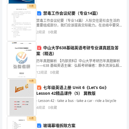
行评
逝，
付费
禁毒工作会议纪要（专业14篇）
学
标
重
二、教
目
及
我
禁毒工作会议纪要（专业14篇）人际交往是社会生活的
重要组成部分，我们应该提高交际能力。在总结中要突
们
出重点和亮点，让读者容易理解。这里有一些总结写作
2
阅读
0
收藏
的实用技巧和方法，希望对大家有所启发。禁毒工作会
的
议纪要
工
学
标
中山大学638基础英语考研专业课真题及答
教
目
：
案（精选）
作
历年真题解析 【内部资料】中山大学考研历年真题解析
——638 基础英语主编：弘毅考研编者：静水流深弘毅
又
教育出品www.hykaoyan.com1士不可不弘毅，任重而道
12
阅读
0
收藏
远！——弘毅考研历年真题解析 【内
进
把握
本的体育
学
体育熬炼的
熬炼
1、
基
基础
问，明确
作用，在
付费
入
七年级英语上册 Unit 6《Let’s Go》
Lesson 42精品课件（5） 冀教版
新
学
的学
并
断
高
用
到
问。
不
巩固和提
- Lesson 42 - take a bus - take a car - ride a bicycle
的
4
阅读
0
收藏
阶
付费
玻璃幕墙拆除方案
段，