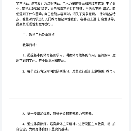
划
一
年
级
下
册
体
育
年
体育
一
级下册
教
教
学
计
弹指
就毫
声息的消
们的
日子在
一挥间
无
逝，我
工作又进入
划