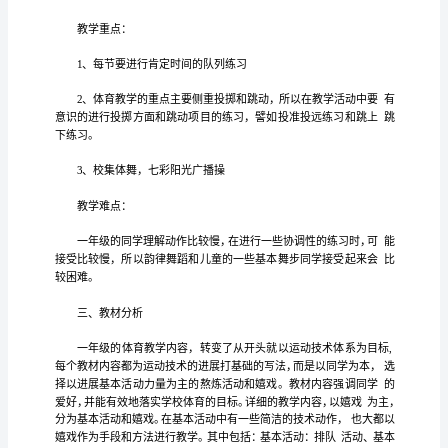
一
段
有
好的
方案
的学
做
，为了在工作中
更
成长，写一份
，为接下来
习
预
年
究
样的方案才
合
的
大家整
级
吧！可是
竟什么
是适
自己
呢？以下是我为
理
下
年
体育
学方案
供参
能
忙
大家
一
级下册
教
，仅
考，期望
够帮
到
册
体
育
年
体育
学方案
教
一
级下册
教
学
方
案
学
一、同
分
日
子