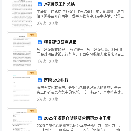
努
7学转促工作总结
学转促工作总结 学转促工作总结篇1日前，新疆维吾尔自
力
治区党委召开在两学一做学习教育中开展学讲话、转作
风、促落实专项活动动员部署电视电话会议。自治区党
工
3
阅读
0
收藏
委书记、兵团党委第一书记、第一政委陈全国出席会
作，
付费
项目建设督查通报
我
项目建设督查通报 为了提高了项目建设质量，相关部
即
门会对项目建设进行督查，下面学习啦给大家带来项目
建设督查通报范文，供大家参考! 根据市委、市政府总
4
阅读
0
收藏
将
体安排，6月9至6月13日，市督查考核办会同市
迎
付费
题，并接受上级的指导和建议。
医院火灾扑救
来
医院火灾扑救医院，是指治疗和护理病人的机构，是医
务工作者及患者集中的场所。（一)特点1．基本特点建
年
筑耐火等级较高，楼层之间相互贯串，多数医院门诊楼
5
阅读
0
收藏
层间不设防火分开。老式建筑的医院内部楼梯、走廊狭
度
窄，且
付费
绩
2025年规范仓储租赁合同范本电子版
绩，为部门的发展作出更多的贡献。
效
2025年规范仓储租赁合同范本电子版甲方（出租方）：
____地址：____联系电话：____乙方（承租方）：____地