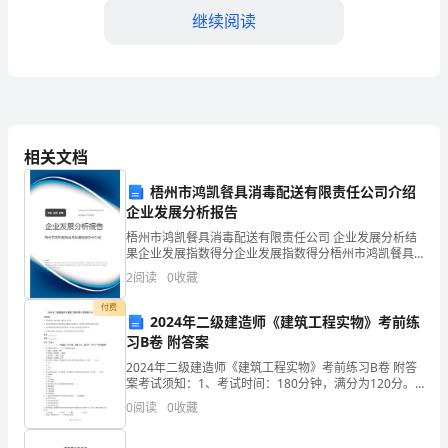
划
继续阅读
范
文：
尊
敬
相关文档
方面的改进计划：
的
梧州市鸿凯餐具消毒配送有限责任公司介绍
领
企业发展分析报告
梧州市鸿凯餐具消毒配送有限责任公司 企业发展分析结
导：
果企业发展指数得分企业发展指数得分梧州市鸿凯餐具
消毒配送有限责任公司综合得分说明：企业发展指数根
2
阅读
0
收藏
经
据企业规模、企业创新、企业风险、企业活力四个维度
对企
付费
过
2024年二级建造师《建筑工程实物》考前练
习B卷 附答案
一
2024年二级建造师《建筑工程实物》考前练习B卷 附答
案考试须知：1、考试时间：180分钟，满分为120分。
年
2、请首先按要求在试卷的指定位置填写您的姓名、准考
0
阅读
0
收藏
证号和所在单位的名称。 3、请仔细阅读各
的