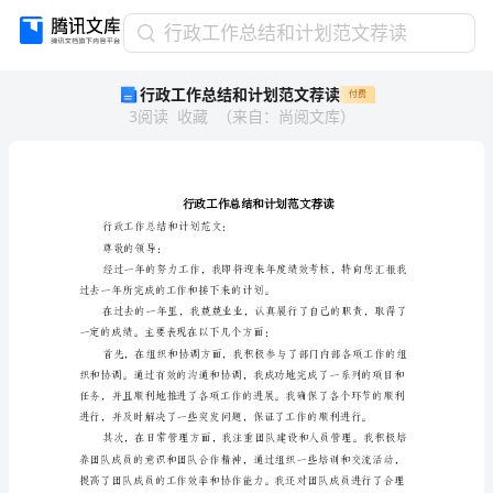
行
行政工作总结和计划范文荐读
政
行政工作总结和计划范文荐读
付费
工
3
阅读
收藏
（
来自
：
尚阅文库
）
作
总
结
和
计
划
行政工作总结和计划范文：
尊敬的领导：
范