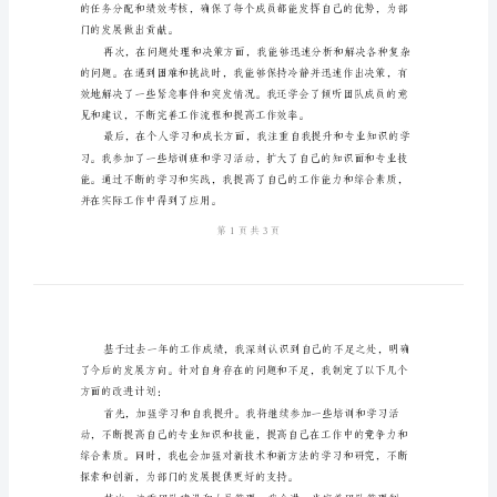
文
荐
读
行
政
工
作
总
结
和
计