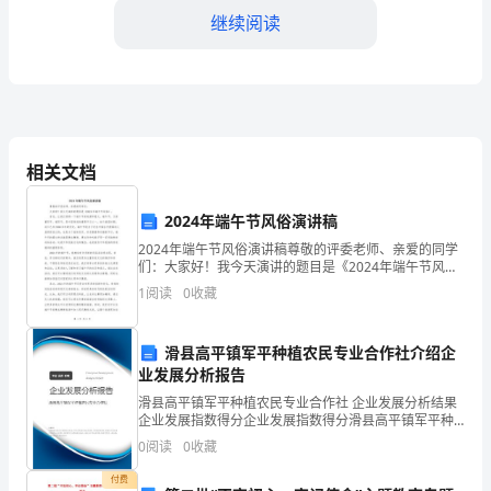
题
继续阅读
含
解
析
+
相关文档
2025
++
2024年端午节风俗演讲稿
届
2024年端午节风俗演讲稿尊敬的评委老师、亲爱的同学
们：大家好！我今天演讲的题目是《2024年端午节风
广
俗》。首先，让我们回顾一下端午节的起源和意义。端
1
阅读
0
收藏
午节，又称重阳节、端阳节，是中国传统的重要节日之
西
一
于琼脂的说法错误的是（）
省
滑县高平镇军平种植农民专业合作社介绍企
业发展分析报告
贵
滑县高平镇军平种植农民专业合作社 企业发展分析结果
企业发展指数得分企业发展指数得分滑县高平镇军平种
港
B.在微生物生长温度范围内保持固体状态
植农民专业合作社综合得分说明：企业发展指数根据企
0
阅读
0
收藏
业规模、企业创新、企业风险、企业活力四个维度对企
市
业发
付费
C.琼脂凝固点低，利于微生物的生长