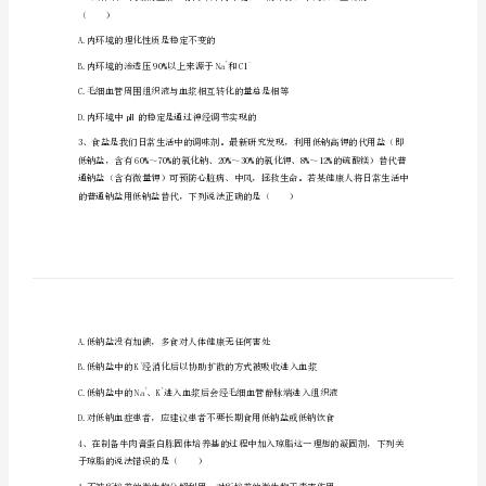
高
级
中
学
误的是（）
高
二
生
物
第
（）
二