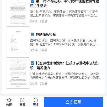
第二批“不忘初心、牢记使命”主题教育专题
覃
民主生活会
塘
第二批“不忘初心、牢记使命”主题教育专题民主生活会
第二批不忘初心、牢记使命主题教育专题民主生活会
一、存在突出问题 （一）在做到两个维护方面的差距。
5
高
3
阅读
0
收藏
主要有三点。一是在做到党中央
级
应聘简历模板
中
应聘简历模板 应聘简历 篇1 根本信息 姓名：xxx 性
别：男 诞生年月：1986-3-22 民 族：汉族 最高学历：本
学
科 现
3
阅读
0
收藏
C.细胞遗传物质的改变发
高
二
托班游戏活动教案：让孩子从游戏中汲取知
识、培养能力
生
托班游戏活动教案：让孩子从游戏中汲取知识、培养能
力培养能力在当的教育背景下，逐渐可以看到幼儿教育
物
的重要性被提高。幼儿托班作为孩子最早的学前教育阶
A.植物背光一侧生长素含量少于向光一侧
2
阅读
0
收藏
段，尤其要注重孩子知识的接受和能力的培养。在托班
第
课程中，
B.植物背光一侧生长素含量多于向光一侧
二
立即使用
学
C.植物背光一侧生长素含量等于向光一侧
收藏
分享
更多