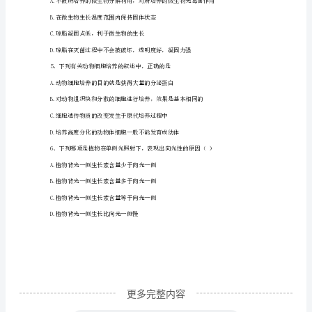
A.内环境的理化性质是稳定不变的
学
+-
B.内环境的渗透压90%以上来源于Na和Cl
期
期
D.内环境中pH的稳定是通过神经调节实现的
末
复
习
检
测
试
更多完整内容