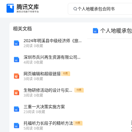
个
人
相关文档
个人地暖承包
地
2024年明溪县中级经济师《旅游经济实务》点睛提分卷及答案
暖
2
阅读
0
收藏
深圳市兵兴再生资源有限公司介绍企业发展分析报告
承
4
阅读
0
收藏
包
网页编辑和超级链接
付费
3
阅读
0
收藏
合
生物研修活动的设计与实施 北京市西城区教育研修学院 张 怡
付费
3
阅读
0
收藏
同
三重一大决策实施方案
书
23
阅读
0
收藏
托福听力长段子的精听方法
付费
个
5
阅读
0
收藏