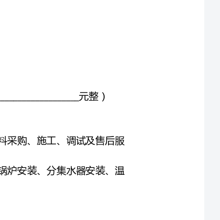
__元整）
2.1乙方负责甲方个人地暖安装工程的设计、材料采购、施工、调试及售后服
2.2工程内容包括：地暖系统设计、管道铺设、锅炉安装、分集水器安装、温
3.1乙方应按照双方约定的工期完成工程。具体工期为：自____年__月__日起至
3.2乙方应提前向甲方报告工程进度，如因甲方原因导致工程进度延误，乙方