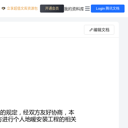
立享超值文库资源包
我的资料库
开通会员
Login 腾讯文档
编辑文档
根据《中华人民共和国合同法》及相关法律法规的规定，经双方友好协商，本
着平等、自愿、诚实、信任的原则，就甲方委托乙方进行个人地暖安装工程的相关