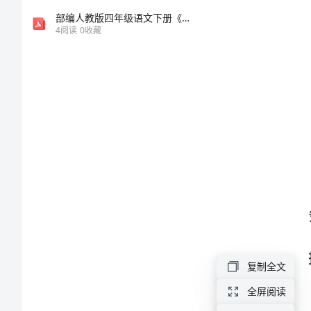
人
部编人教版四年级语文下册《语文园地四》教学课件PPT小学优秀课堂课件
4
阅读
0
收藏
地
暖
承
包
合
同
书
甲
方
（委
复制全文
托
全屏阅读
方）：