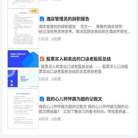
在
运行管理对于保障人民群众的生命财产安全、维护社会
稳定和经
活
付费
酒店管理员的辞职报告
动
二、观察画面(2)：小白兔拔萝卜
酒店管理员的辞职报告 范文一 尊敬的酒店领导：
经过深思熟虑地思考，我决定辞去我目前在酒店所担任
中
的职位，我知道这对于您来说，是非常难以作决定的事
1
阅读
0
收藏
情。 由于您对我的能
培
里想的东西，叫云记号。
养
股票买入和卖出的口诀老股民总结
劳
- 股票买入和卖出口诀老股民总结 - - - - 股票买入口诀股
票卖出口诀老股民总结的买卖原则老股
动
6
阅读
0
收藏
意
识，
我的心儿怦怦跳为题的记叙文
我的心儿怦怦跳为题的记叙文 我的心儿怦怦跳为题的记
学
叙文精选篇1 又到了晚自习的看书时间，学校里鸦雀无
声，月亮的光洒在树上和花上，像一层薄薄的银色地
4
阅读
0
收藏
习
毯。 老师要选人上台读书了，我的心儿怦怦直跳，紧
张
劳