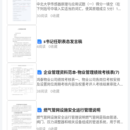
步
中北大学传感器原理与应用试题（一）得分一填空（在
了
下列括号中填入实适当的词汇，使其原理成立 5分）1．
用石英晶体制作的压电式传感器中，晶面上产生的（ ）
对话。学用响亮的声音讲述画面的内容。
30
阅读
0
收藏
与作用在晶面上的压强成正比，而与晶片（
解
劳
动
s书记任职表态发言稿
活动准备：
4
阅读
0
收藏
节
故事画面、小兔头饰、录音机、磁带。
的
由
活动过程：
企业管理资料范本-物业管理绩效考核表(7)
鸿泰物业公司绩效考核表一、物业公司各岗位考核安排
来。
一、观察画面(1)：小白兔看见萝卜了
及设置岗位周期考核内容及权重考评人考核结果审批人
考核结果 应用关键备注物业公 司经理 兼中心 主任月度
2、
38
阅读
0
收藏
考核月度工作计划90与+ 能力态度10%分管领导人
让
燃气管网设施安全运行管理说明
幼
幼：拔萝卜、摘树叶、出去玩。
燃气管网设施安全运行管理说明燃气管网是指由管道、
儿
阀门、压力调整器和相关设备组成的管道系统，用于将
师：小白兔看到萝卜会怎么做呢?
燃气从生产点或进口点输送到用户点。燃气管网的安全
9
阅读
0
收藏