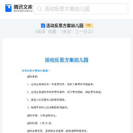
活
活动反思方案幼儿园
动
活动反思方案幼儿园
付费
反
3
阅读
收藏
（
来自
：
三一办公
）
思
方
案
幼
儿
园
活
活动反思方案幼儿园篇1