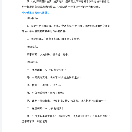
活动开始：
案
幼
室内教学：
儿
一、导入：
园
篇
引导是劳动节)
1
活
动
目
室内清洁活动：
的：
1、
让
幼