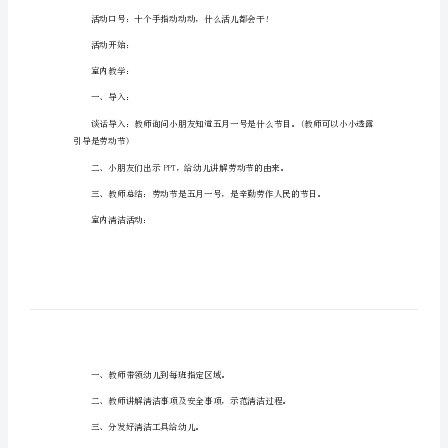
动
活动目的：
反
思
方
案
3、体验人们互相关心的美好情感。
幼
4、知道节日时人们主要的庆祝活动。
儿
园
活动对象：小班全体幼儿。
活
活动时间：4月26日。
动
反
思
方