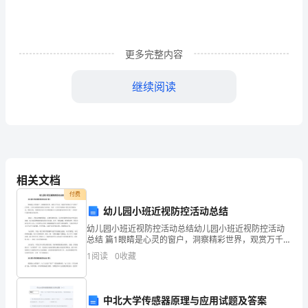
儿
知
更多完整内容
道
继续阅读
五
月
一、教师带领幼儿到每班指定区域。
一
号
相关文档
三、分发好清洁工具给幼儿。
是
付费
劳
幼儿园小班近视防控活动总结
幼儿园小班近视防控活动总结幼儿园小班近视防控活动
动
总结 篇1眼睛是心灵的窗户，洞察精彩世界，观赏万千风
光。随着手机等电子产品的广泛使用，儿童近视低龄化
1
阅读
0
收藏
节，
活动反思方案幼儿园篇2
趋势日益明显。为进一步在学生群体中普及科学用眼知
识，
初
活动目标：
中北大学传感器原理与应用试题及答案