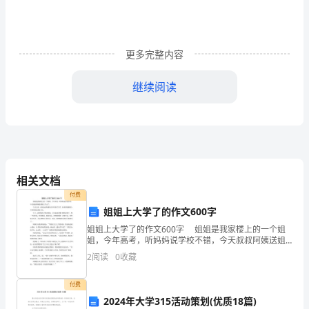
评
估
及
更多完整内容
预
全国应用与认证研讨会入选论文
继续阅读
防
控
制
有
相关文档
效
付费
姐姐上大学了的作文600字
性
姐姐上大学了的作文600字 姐姐是我家楼上的一个姐
的
姐，今年高考，听妈妈说学校不错，今天叔叔阿姨送姐
则执行更为严格的一律标准。
姐上学去了。 几天之前，就见叔叔阿姨每天不停的买
2
阅读
0
收藏
研
买买，好希望把姐姐上学用的物品都没齐全。
2.2
究
付费
2024年大学315活动策划(优质18篇)