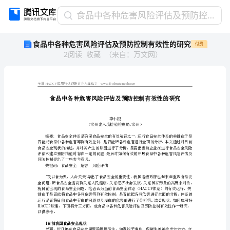
食
食品中各种危害风险评估及预防控制有效性的研究
品
食品中各种危害风险评估及预防控制有效性的研究
付费
中
2
阅读
收藏
（
来自
：
万文网
）
各
种
危
害
全国应用与认证研讨会入选论文
风
险
李小根
评