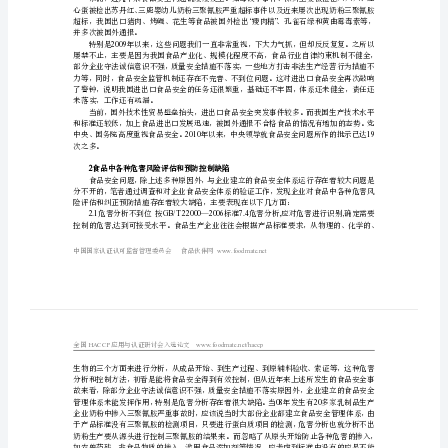
估
及
预
预防控制提出了一些参考意见。
关键词：食品安全危害风险评估
防
“”
控
制
HACCP
有
以供参考。
效
1
目前我国食品安全现状
性
并多次被国外通报。