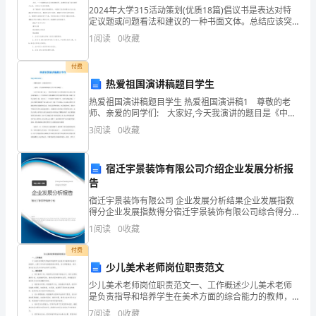
李
2024年大学315活动策划(优质18篇)倡议书是表达对特
定议题或问题看法和建议的一种书面文体。总结应该突
小
出重点，避免泛泛而谈，保持简洁明了。以下是一些总
1
阅读
0
收藏
结写作的范例，希望对大家写好总结有所帮助和指导
根
付费
（常
热爱祖国演讲稿题目学生
州
热爱祖国演讲稿题目学生 热爱祖国演讲稿1 尊敬的老
师、亲爱的同学们: 大家好,今天我演讲的题目是《中华
出
之崛起》。 生长在家乡的土地上，十数年的光阴已让
3
阅读
0
收藏
“”
中华民族的文化成为了我灵魂的烙印，五千年的灿
2.3
入
宿迁宇景装饰有限公司介绍企业发展分析报
境
告
检
宿迁宇景装饰有限公司 企业发展分析结果企业发展指数
得分企业发展指数得分宿迁宇景装饰有限公司综合得分
验
说明：企业发展指数根据企业规模、企业创新、企业风
1
阅读
0
收藏
”
险、企业活力四个维度对企业发展情况进行评价。该企
业的
检
付费
少儿美术老师岗位职责范文
疫
3
少儿美术老师岗位职责范文一、工作概述少儿美术老师
局,
是负责指导和培养学生在美术方面的综合能力的教师，
主要工作内容包括教授美术课程、设计课程教案、组织
7
阅读
0
收藏