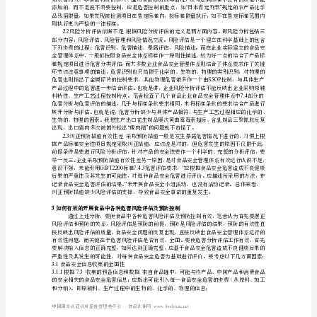
的
2009
研
究
未落实，工作还有疏漏。
食
品
次之多。
中
各
食品中各种危害风险评估和预防控制缺陷
2
种
危
害
,
风
中国国家认证认可监督管理委员会食品伙伴网
险