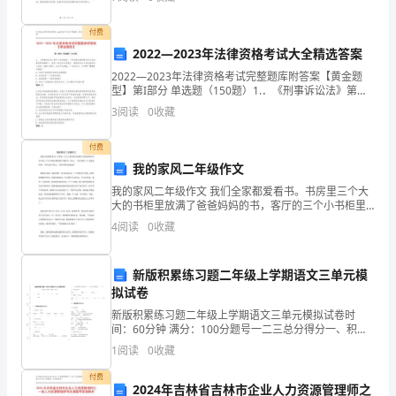
美术活动以及评价学生的学习成果等。二、岗位职责1.
常
制定
付费
州）
2022—2023年法律资格考试大全精选答案
摘
2022—2023年法律资格考试完整题库附答案【黄金题
3.1
食品安全信息收集的全面性
型】第I部分 单选题（150题）1.．《刑事诉讼法》第五
3.1.17.3
要:
十四条规定：“采取刑讯逼供等非法方法收集的犯罪嫌疑
3
阅读
0
收藏
人、被告人供述和采用暴力、威胁等非法方法
食
付费
品
我的家风二年级作文
中国国家认证认可监督管理委员会食品伙伴网
我的家风二年级作文 我们全家都爱看书。书房里三个大
安
大的书柜里放满了爸爸妈妈的书，客厅的三个小书柜里
都放满了我的书。每天，一有空我们三个人就爱拿着一
全
4
阅读
0
收藏
本书坐在沙发上，津津有味地看起来。 妈妈告诉我
体
新版积累练习题二年级上学期语文三单元模
系
拟试卷
新版积累练习题二年级上学期语文三单元模拟试卷时
是
间：60分钟 满分：100分题号一二三总分得分一、积累
与运用(40分)1. 看拼音，写汉字mián huāchún jiéɡù
确
1
阅读
0
收藏
xiānɡxuě jǐ
保
付费
2024年吉林省吉林市企业人力资源管理师之