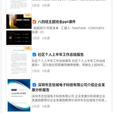
年春季教育行政大会上发表演讲。首先，我代表全体与
3
阅读
0
收藏
收
会者向大会主办方表示衷心的感谢，并向辛勤工作的教
着】
付费
八四班主题班会ppt课件
体
- 砥砺前行·共筑未来 - 汇报人: TIANTIAN - CONTENTS -
目录 - 01
寒
2
阅读
0
收藏
的
付费
人
社区个人上半年工作总结报告
吃
社区个人上半年工作总结报告 社区个人上半年工作总结
报告1 因为我在回家睡觉睡得很晚，导致在上班时间总
什
是迷迷糊糊，一天下来都不知道自己做了些什么，有好
1
阅读
0
收藏
几次送错了文件，晕晕乎乎在做整天的工作。我一直想
么
改
深圳市志信城电子科技有限公司介绍企业发
食
展分析报告
物
深圳市志信城电子科技有限公司 企业发展分析结果企业
发展指数得分企业发展指数得分深圳市志信城电子科技
好?
有限公司综合得分说明：企业发展指数根据企业规模、
2
阅读
0
收藏
企业创新、企业风险、企业活力四个维度对企业发展情
况进