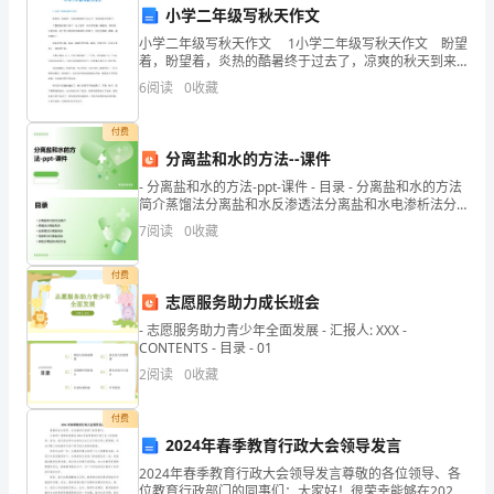
小学二年级写秋天作文
脚
小学二年级写秋天作文 1小学二年级写秋天作文 盼望
冰
着，盼望着，炎热的酷暑终于过去了，凉爽的秋天到来
了。 天慢慢的凉爽下来了，地上花草，还非常茂盛，
6
阅读
0
收藏
触寒性的中
嫩嫩的，绿绿的，生机勃勃。孩子们不用惧怕毒辣辣
凉
付费
的
分离盐和水的方法--课件
都
- 分离盐和水的方法-ppt-课件 - 目录 - 分离盐和水的方法
简介蒸馏法分离盐和水反渗透法分离盐和水电渗析法分
来
离盐和水其他分离盐和水的方法
7
阅读
0
收藏
看
付费
了
志愿服务助力成长班会
【男
- 志愿服务助力青少年全面发展 - 汇报人: XXX -
CONTENTS - 目录 - 01
的
2
阅读
0
收藏
提
付费
2024年春季教育行政大会领导发言
老
2024年春季教育行政大会领导发言尊敬的各位领导、各
婆
位教育行政部门的同事们：大家好！很荣幸能够在2024