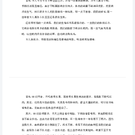
-
女
生
手
脚
冰
凉
的
体寒的人吃什么食物好?最好不是药
都
来