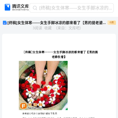
[终
[终稿]女生体寒------女生手脚冰凉的都来看了【男的提老婆收着】
稿]
[终稿]女生体寒------女生手脚冰凉的都来看了【男的提老婆收着】
付费
女
3
阅读
收藏
（
来自
：
文库吧
）
生
体
寒-
-
-
-
-