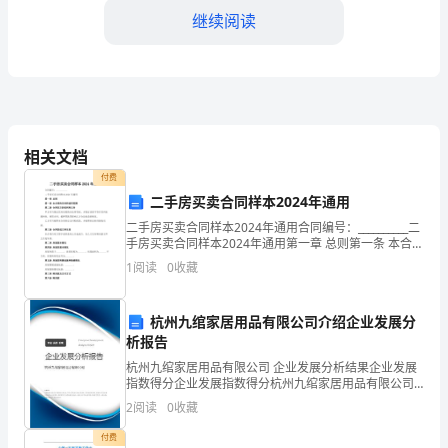
继续阅读
稿]
女
生
体
相关文档
寒-
避免贫血。贫血的MM脸色自然就苍白了。
付费
-
二手房买卖合同样本2024年通用
-
二手房买卖合同样本2024年通用合同编号：__________二
手房买卖合同样本2024年通用第一章 总则第一条 本合同
的目的和适用范围第二条 合同双方的权利和义务甲方应
-
1
阅读
0
收藏
当保证其对房屋的合法所有权，并
-
杭州九绾家居用品有限公司介绍企业发展分
-
析报告
女
杭州九绾家居用品有限公司 企业发展分析结果企业发展
指数得分企业发展指数得分杭州九绾家居用品有限公司
生
综合得分说明：企业发展指数根据企业规模、企业创
2
阅读
0
收藏
新、企业风险、企业活力四个维度对企业发展情况进行
手
评价。
付费