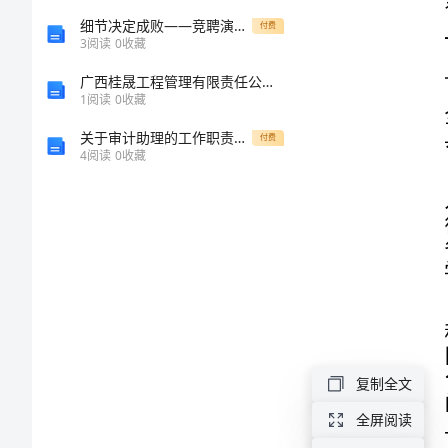
总
细节决定成败——竞聘演讲稿注意事项
付费
3
阅读
0
收藏
结
广西桂晟工程管理有限责任公司介绍企业发展分析报告
1
阅读
0
收藏
会
关于审计助理的工作职责模版
付费
4
阅读
0
收藏
上
的
讲
话
副
县
复制全文
长
全屏阅读