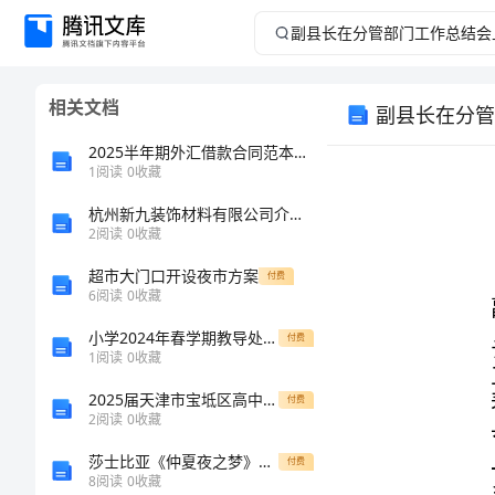
副
县
相关文档
副县长在分管
长
2025半年期外汇借款合同范本参考
在
1
阅读
0
收藏
杭州新九装饰材料有限公司介绍企业发展分析报告
分
2
阅读
0
收藏
管
超市大门口开设夜市方案
付费
6
阅读
0
收藏
部
小学2024年春学期教导处工作总结
付费
1
阅读
0
收藏
门
2025届天津市宝坻区高中高一生物下学期期末学业质量监测模拟试题含解析
付费
工
2
阅读
0
收藏
莎士比亚《仲夏夜之梦》读后感
付费
作
8
阅读
0
收藏