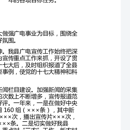
全面贯彻落实省、州广播电视工作会议精神，以做大做强广电事业为目标，围绕全
（一）坚持正确舆论导向，积极深入宣传十七大精神。我县广电宣传工作始终把深
入宣传十七大精神和牢固树立科学发展观重要思想为宣传重点工作来抓，开设了贯
彻学习十七大精神专题、专栏。特别是在召开党的十七大后，及时组织报道了全县
各级机关、各部门学习贯彻十七大精神活动中的典型事例，使党的十七大精神和科
（二）切实推进广播电视新闻宣传报道工作。狠抓新闻栏目建设。加强新闻的采集
和报道工作，在新闻的播出上下功夫，在新闻报道的次数上不断增多，宣传报道范
围不断扩大，经过不断的创新，得到了广大观众的好评。一年来，一是在做好中央
台和省台新闻节目转播工作的前提下，播出自办节目160组（×××条），其中新
闻占×××条，制作播出法律法规、公告等×××件达×××次，播出宣传片×××次，
播出×××条新闻，上传省台播出新闻×××条。二是切实做好我县
“两会”宣传报道工作，开设了“两会专题新闻”，重点对“三农”工作、新农村
建设、推进城镇化建设等工作做了深入的宣传报道。三是开设了解放思想大讨论专
（三）不断创新，努力打造精品栏目。努力实现栏目品牌化，不断提升《**新闻》
栏目的时效性和知名度，增加了《一周要闻回顾》，为实现每周七次新闻奠定了基
础。继续办好《星火科技30分》、《农经天下》等栏目，《中国医药》、《动画
广电工作取得了新的成绩，在
20**年的工作考核中我县取得了全州第一名，我县选送的《独龙村寨手机响起》