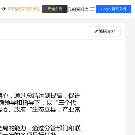
立享超值文库资源包
我的资料库
开通会员
Login 腾讯文档
编辑文档
认真总结，发扬成绩，寻找差距，确立目标，坚定信心，通过总结达到提高，促进
工作更上一层楼20**年分管工作在县委、政府的正确领导和指导下，以“三个代
表”重要思想和党的十七大精神为指导，紧紧围绕县委、政府“生态立县，产业富
一年来，依法行政、履职尽责，不断提高我们驾驶全局的能力，通过分管部门和联