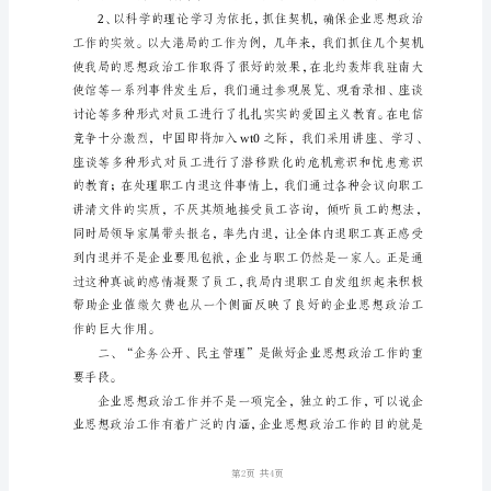
中
国
加
入
wt0
的
作的前提。
临
近
和
电
信
竞
争