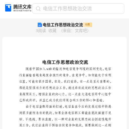
电
电信工作思想政治交流
信
电信工作思想政治交流
付费
工
3
阅读
收藏
（
来自
：
文库吧
）
作
思
想
政
治
交
流