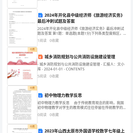
完所有离职 手
争
要手段。
中，
2024年开化县中级经济师《旅游经济实务》
最后冲刺试题及答案
如
2024年开化县中级经济师《旅游经济实务》最后冲刺试
题及答案 第1题：单选题(本题1分)下列各类型度假区，
何
其住宿产品采取一线式空间布局模式的是（ ）。A.滑
1
阅读
0
收藏
雪旅游度假区B.山地森林旅游度假区C.濒海
能
付费
处
城乡消防规划与公共消防设施建设管理
- 城乡消防规划与公共消防设施建设管理 - 汇报人：文小
于
库 - 2024-01-01 - CONTENTS
5
阅读
0
收藏
有
利
付费
初中物理力教学反思
位
初中物理力教学反思 由于传统教育观念的影响，我国
初中物理教学对学生的教育模式往往停留在传统教学的
置，
模式中。下面是的初中物理力教学反思，欢送来参考！
0
阅读
0
收藏
物理传统的教学模式偏重于知识的传授，使学生将精
可
付费
能
2023年山西太原市外国语学校数学七年级上