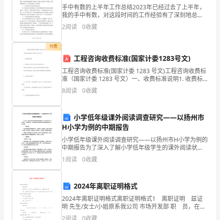
着
手中有数的上半年工作总结2023年已经过去了上半年，
我的手中有数，对这段时间的工作经验有了深刻地总
越
结。回顾这半年，瞬间仿佛又经历了许多的工作风云。
2
阅读
0
收藏
总结自己的经历和积累，是为了更好地面对未来。一、
来
工作态
付费
越
工程咨询收费标准(国家计委1283号文)
工程咨询收费标准(国家计委 1283 号文)工程咨询收费标
复
准（国家计委 1283 号文）一、收费标准说明1. 收费标
准分为两类：普通工程和特殊工程。普通工程收费标
杂
8
阅读
0
收藏
准：根据工程总投资金额的百分比确定。特
激
小学低年级课外阅读调查研究——以扬州市
烈
H小学为例的中期报告
小学低年级课外阅读调查研究——以扬州市H小学为例的
的
中期报告为了深入了解小学低年级学生的课外阅读状
况，我们在扬州市H小学开展了一项调查研究。本中期报
竞
1
阅读
0
收藏
告将对调查过程中获得的数据进行分析和总结。一、调
查方法
争，
2024年离职证明格式
在
作的巨大作用。
2024年离职证明格式离职证明格式1 离职证明 兹证
明 先生/女士/小姐原系我公司 市场开发部 职 员，在职
竞
时间为20xx年01月01日至20xx年07月31日。现已办理
2
阅读
0
收藏