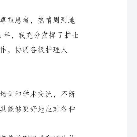
为患儿提供了全方位的护理服务。在2024年，我充分发挥了护士
护理人
1.提升团队护理技能：通过定期组织培训和学术交流，不断
提升团队护理人员的专业水平和技能，使其能够更好地应对各种
2.完善护理记录和评估体系：建立和完善护理记录和评估体
系，规范团队的护理工作，确保患者每一次就诊的护理过程得到
3.强化患者宣教：通过开展健康教育活动，加强对患者和家
属的宣教工作，提高他们的健康意识和自我管理能力，减少疾病