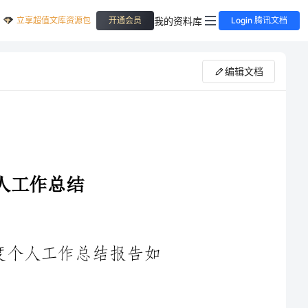
立享超值文库资源包
我的资料库
开通会员
Login 腾讯文档
编辑文档
长，现将本年度个人工作总结报告如
我作为儿科护士长，热爱护理事业，尊重患者，热情周到地