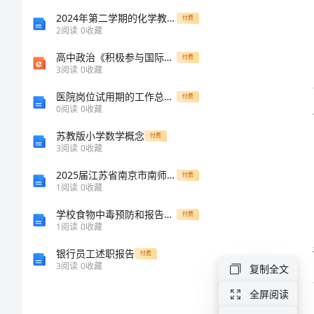
作
2024年第二学期的化学教研组工作计划
付费
2
阅读
0
收藏
总
高中政治《积极参与国际竞争与合作》课件新人教版必修
付费
3
阅读
0
收藏
结
医院岗位试用期的工作总结范文
付费
2024
0
阅读
0
收藏
年
苏教版小学数学概念
付费
3
阅读
0
收藏
儿
2025届江苏省南京市南师附中树人学校高二化学下学期期末复习检测模拟试题含解析
付费
科
1
阅读
0
收藏
护
学校食物中毒预防和报告制度
付费
1
阅读
0
收藏
士
银行员工述职报告
付费
长
3
阅读
0
收藏
复制全文
个
全屏阅读
人