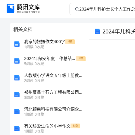
2024
年
相关文档
2024年儿
儿
我家的妞妞作文400字
付费
科
1
阅读
0
收藏
护
2024年保安年度工作总结范文A
付费
5
阅读
0
收藏
士
人教版小学语文五年级上册教学计划精选篇1
2
阅读
0
收藏
长
郑州聚鑫土石方工程有限公司介绍企业发展分析报告
3
阅读
0
收藏
个
下：
河北顿启科技有限公司介绍企业发展分析报告
人
1
阅读
0
收藏
有关珍爱生命的小学作文
付费
工
1
阅读
0
收藏