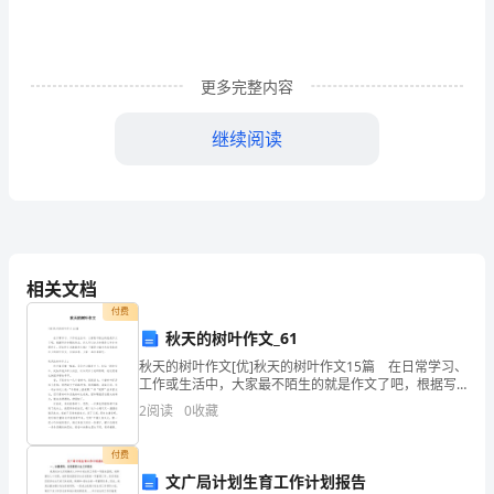
膂
薃
更多完整内容
袈
羃
继续阅读
芅
conversationn.
★谈话
莆
,
于正式文体中话题
Theyareh__ingaconversation.
螄
talkn.,
剧场戏剧
羂
cine__n.
电影院
相关文档
付费
莇
seatn.
★座位
秋天的树叶作文_61
薁
秋天的树叶作文[优]秋天的树叶作文15篇 在日常学习、
seat/takeyourseat,
坐下来就坐
工作或生活中，大家最不陌生的就是作文了吧，根据写
蚀
Istheseattaken??
这个位置有人吗
作命题的特点，作文可以分为命题作文和非命题作文。
2
阅读
0
收藏
写起作文来就毫无头绪？下面是小编为大家收集的
请坐的种说法
3:
羁
命令性
Sitdown,please.()
付费
Takeyourseat,please.
膇
文广局计划生育工作计划报告
更礼貌
Beseated,please.()