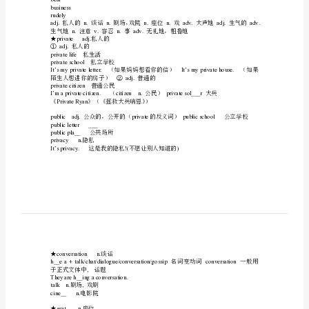
speaking:
说话
语
gram__r:writing:
语法写作
reading:
阅读
法
译
translation:knowledge+skills
短
Lesson1Aprivateconversation
语
Newwordsandexpressions12
【】（）
private
conversation
知
theatre
seat
识
play
loudly
点
angry
angrily
膆
attention
bear
薆
business
rudely
袂