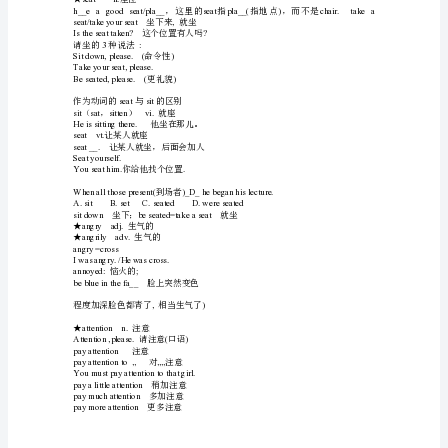
袆
n.v.n.adv.
privateadj.
★私人的
芈
adj.
①私人的
privatelife
私生活
荿
privateschool
私立学校
螈
adj.
陌生人想进你的房子）②普通的
袅
privatecitizen
普通公民
莀
PrivateRyan
《》（《拯救大兵瑞恩》）
薄
蚄
publicletter___
publicpla__
公共场所
袄
privacyn.
隐私
肀
莇
薀
袃