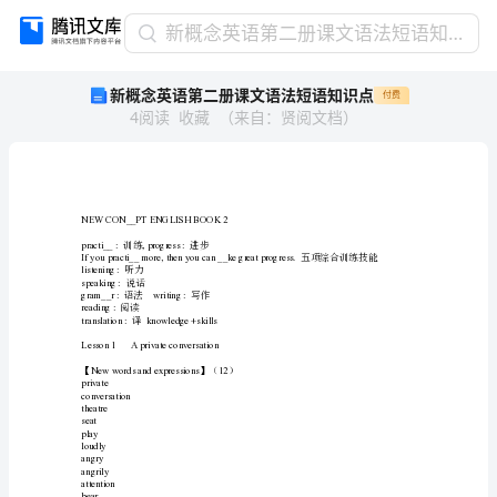
新
新概念英语第二册课文语法短语知识点
概
新概念英语第二册课文语法短语知识点
付费
念
4
阅读
收藏
（
来自
：
贤阅文档
）
英
语
第
二
册
NEWCON__PTENGLISHBOOK2
课
practi__:,progress:
训练进步
文
listening:
听力