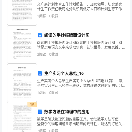
文广局计划生育工作计划报告一、加强领导，切实落实
莄
计生工作责任我局充分认识到做好人口和计划生育工作
seatsit
作为动词的与的区别
是一项基本国策，统筹解决人口问题，始终是我国经济
蚆
1
阅读
0
收藏
sitsatsittenvi.
（，）就座
社会发展的一项重要工作，是实现我区经济社会又好又
快发展，
Heissittingthere.
他坐在那儿。
羀
seatvt.
让某人就座
阅读的手抄报版面设计图
艿
seat__.
让某人就坐，后面会加人
Seatyourself.
阅读的手抄报版面设计图阅读的手抄报版面设计图 阅
虿
读是运用语言文字来获取信息，认识世界，发展思维，
你给他找个位置
Youseathim..
并获得审美体验的活动。以下是小编收集的阅读的手抄
3
阅读
0
收藏
薂
报版，欢迎查看！ 课外阅读 俗话说：“书中自
到场者
罿
A.sitB.setC.seatedD.wereseate
sitdownbeseated=takeaseat
坐下；就坐
生产实习个人总结_16
莁
angryadj.
★生气的
生产实习个人总结生产实习个人总结（精选11篇） 艰
angrilyadv.
★生气的
苦的实习生活已经告一段落，你梳理过这段时间的实习
蒂
生活吗？这时候最关键的一步就是写实习总结了。在写
angry=cross
1
阅读
0
收藏
实习总结之前，可以先参考范文，以下是小编为大家整
Iwasangry./Hewascross.
袁
恼火的
annoyed:;
付费
羈
beblueinthefa__
脸上突然变色
数学方法在物理中的应用
肁
数学是解决物理问题的重要工具，借助数学方法可使一
程度加深脸色都青了相当生气了
,)
些复杂的物理问题显示出明显的规律性，能达到打通关
蚈
卡、长驱直入地解决问题的目的．中学物理《考试大
2
阅读
0
收藏