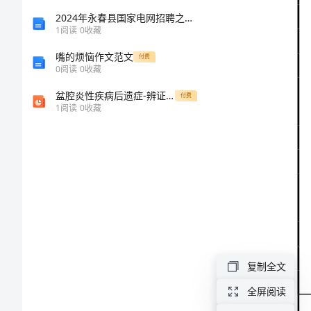
调
运
书
2024年永春县国家电网招聘之机械动力类考试题库精品（必刷）
单
1
阅读
0
收藏
位
-
或
嘴的烦恼作文范文
付费
个
0
阅读
0
收藏
人
首
填
盆腔炎性疾病后遗症-辨证论治
付费
写
1
阅读
0
收藏
页
-
-
受
理
汕
情
况
头
农
复制全文
全屏阅读
林