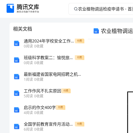
农
业
相关文档
农业植物调运检
植
通用2024年学校安全工作计划
付费
物
0
阅读
0
收藏
班级科学教案二：愉悦旅途中的科学思维与探索方式
调
付费
0
阅读
0
收藏
运
最新福建省国家电网招聘之机械动力类考试题库及答案【最新】
1
阅读
0
收藏
检
工作作风不扎实原因
付费
5
阅读
0
收藏
申
疫
请
启示的作文400字
付费
信
申
4
阅读
0
收藏
息
全国学前教育宣传月活动方案 (3)
货
付费
请
6
阅读
0
收藏
物