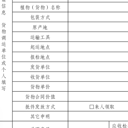
运输工具
工具号码
起运地点
运往地点
报检地点
受检地点
发货单位
收货单位
货物单价
货物合同价值
合同编号
批件发放方式
□来人领取□特快专递
其它申明
应收检疫费（元）
受理意见
或不受理理由
受理机关（盖章）
受理人（签名）
受理日期
植物调运检疫检验单