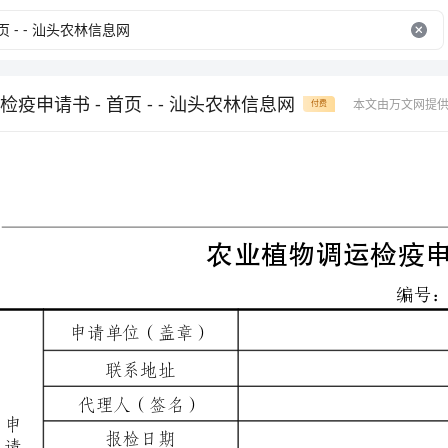
疫申请书 - 首页 - - 汕头农林信息网
本文由万文网提
付费
农业植物调运检疫申请书
编号：
申请单位（盖章）
联系地址
代理人（签名）
联系电话
报检日期
邮政编码
植物（货物）名称
植物类型
包装方式
件数
原产地
重量（株数）