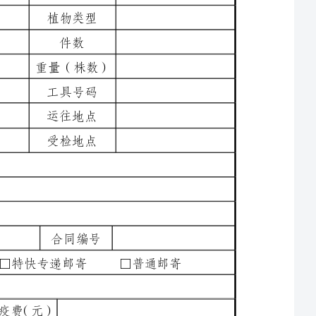
邮寄□普通邮寄