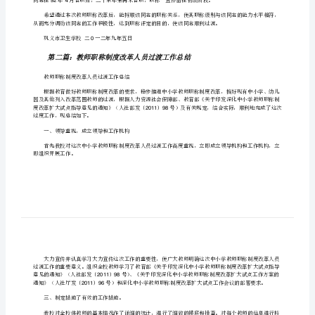
巩义市人力资源和社会保障局：
过
渡
19969
汇
报
[修
改
受到专
版]
第
924
一
篇：