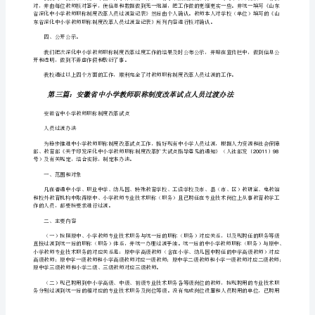
卫
巩义市卫生学校二一二年九年五日
0
校
教
师
教师职称制度改革人员过渡工作总结
职
称
201198
改
过度工作，现总结如下。
革
一、领导重视，成立领导和工作机构
人
员
即组织开展工作。
过
渡
汇