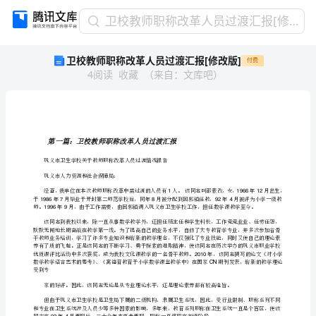
卫
卫校教师职称改革人员过渡汇报[修改版]
校
卫校教师职称改革人员过渡汇报[修改版]
付费
教
4
阅读
收藏
（
来自
：
文库吧
）
师
职
称
改
革
第一篇：卫
人
巩义市卫生学校关于教师职称改革人员过渡情况报告
员