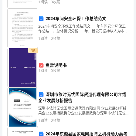
1
阅读
0
收藏
这四幅画各有各的独到之美,下面我就来说“家乡画
市
人
2024车间安全环保工作总结范文
2024车间安全环保工作总结范文____年车间安全环保工
力
作总结一、总体情况分析____年，我公司坚持以人为本、
原中学三级教师和小学二级、三级教师对应三级教师。
安全第一的原则，积极开展车间安全环保工作。通过全
1
阅读
0
收藏
资
体员工的共同努力，安全生产形势总体稳定，环
源
付费
和
鱼雷说明书
社
1
阅读
0
收藏
会
保
深圳市依时无忧国际货运代理有限公司介绍
企业发展分析报告
障
深圳市依时无忧国际货运代理有限公司 企业发展分析结
局：
果企业发展指数得分企业发展指数得分深圳市依时无忧
国际货运代理有限公司综合得分说明：企业发展指数根
1
阅读
0
收藏
据企业规模、企业创新、企业风险、企业活力四个维度
经
对企
2024年东源县国家电网招聘之机械动力类考