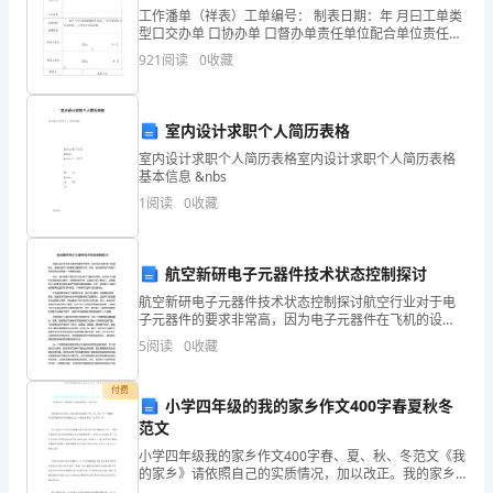
开和透明，做到不弄虚作假和敷衍了事。
工作潘单（祥表）工单编号： 制表日期：年 月曰工单类
称
型口交办单 口协办单 口督办单责任单位配合单位责任人
联系方式主要任务任务依据完成时限请于一日内反馈部
改
921
阅读
0
收藏
署落实情况，一日内反馈初 步办理结果，_日内提交
革
室内设计求职个人简历表格
人
室内设计求职个人简历表格室内设计求职个人简历表格
安徽省中小学教师职称制度改革试点
员
基本信息 &nbs
1
阅读
0
收藏
人员过渡办法
过
渡
航空新研电子元器件技术状态控制探讨
情
号）及有关规定，结合实际，制定本办法。
航空新研电子元器件技术状态控制探讨航空行业对于电
子元器件的要求非常高，因为电子元器件在飞机的设
况
计、制造和维护中起着至关重要的作用。因此，航空新
一、范围和对象
5
阅读
0
收藏
研电子元器件技术的状态控制是一个重要的话题。首
报
先，我们需要
付费
告
小学四年级的我的家乡作文400字春夏秋冬
范文
作的人员，都要按要求进行过渡。
巩
小学四年级我的家乡作文400字春、夏、秋、冬范文《我
二、主要内容
的家乡》请依照自己的实质情况，加以改正。我的家乡
义
是马鞍山.马鞍山的美表此刻“春、夏、秋、冬”四幅画里.