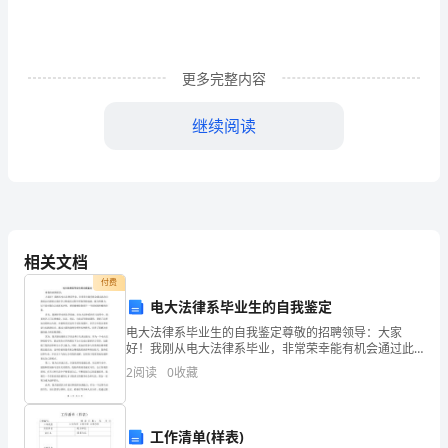
报
巩
更多完整内容
义
市
继续阅读
卫
生
201198
学
201196
校
三、制定措施了有效的工作措施。
相关文档
付费
关
电大法律系毕业生的自我鉴定
于
电大法律系毕业生的自我鉴定尊敬的招聘领导：大家
好！我刚从电大法律系毕业，非常荣幸能有机会通过此
教
次自我鉴定向您展示我在学习和成长过程中所取得的成
2
阅读
0
收藏
就、能力和潜力。以下是对我自己的真实评价，希望能
师
够给您留下
四、公开公示。
职
工作清单(样表)