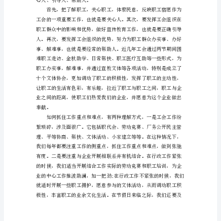
是
经
济
矛
盾
的
产
物，
是
党
领
导
的