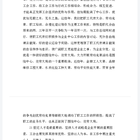
工
商
每一名工会工作者的必修课。
管
理
论
文
工
会
职
能
工
会