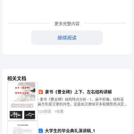
工
人
阶
更多完整内容
级
继续阅读
群
众
组
织。
相关文档
职
心人、引导人、帮助人。
隶书《曹全碑》上下、左右结构讲解
工
- 隶书《曹全碑》结构特点分析 - 1、扁平舒展。结构呈
扁方形是汉隶的共性，这是由汉隶结字多取横势而决定
群
的。但《曹全碑》中有些字的结构之扁到了几乎不能再
123
阅读
1
收藏
扁的地步，这是
众
自
大学生的毕业典礼演讲稿_1