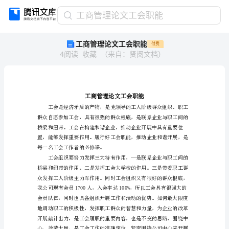
工
工商管理论文工会职能
商
工商管理论文工会职能
付费
管
4
阅读
收藏
（
来自
：
贤阅文档
）
理
论
文
工
会
职
能