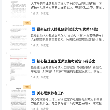
愿
大学生的毕业典礼演讲稿大学生的毕业典礼演讲稿 演
讲稿可以帮助发言者更好的表达。在现实社会中，在很
参
多情况下我们需要用到演讲稿，演讲稿的注意事项有许
1
阅读
0
收藏
多，你确定会写吗？下面是小编为大家收集的大学生的
加
毕业
付费
工
最新证婚人婚礼致辞简短大气(优秀14篇)
最新证婚人婚礼致辞简短大气(优秀14篇)人际交往是每个
会，
人都需要具备的重要能力。完美的总结需要我们善于提
炼，将繁杂的内容归纳到几个关键的观点中。以下是一
具
1
阅读
0
收藏
些成功企业的案例分析，可以从中学习到管理经验。证
婚
有
精心整理主治医师资格考试含下载答案
奉献。
很
最新主治医师资格考试大全附答案（突破训练）第I部分
强
单选题（150题）1.F.蕈样霉菌病恶性程度较低，病程较
缓慢A: CHOP方案是淋巴母细胞淋巴瘤的标准治疗方案B:
1
阅读
0
收藏
在我国滤泡性淋巴瘤仅占非霍奇金病
的
付费
群
关心居家养老工作
众
关心居家养老工作王云钢 居家养老服务是指政府和社会
力量依托社区，为居家的老年人提供生活照料、家政服
根
务、康复护理和精神慰藉等方面服务的一种服务形式。
3
阅读
0
收藏