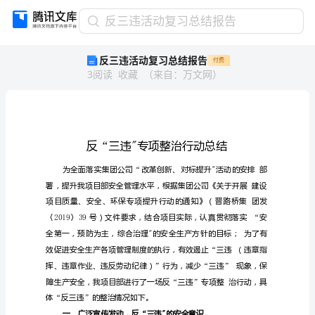
反
反三违活动复习总结报告
三
反三违活动复习总结报告
付费
违
3
阅读
收藏
（
来自
：
万文网
）
活
动
复
习
总
“"
结
报