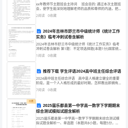
xx年教师节主题班会主持词 班会目的: 通过本次主题班
目
会，使学生能深刻地理解老师的品质和尊师的内涵，把
对老师的尊敬化为发奋学习的动力，做一个遵纪好学的
部
2
阅读
0
收藏
好学生。 班会形式：用朗诵、讲、小品等形式
安
2024年吉林市舒兰市中级统计师《统计工作
全
实务》临考冲刺试卷含解析
2024年吉林市舒兰市中级统计师《统计工作实务》临考
管
保存资料。
冲刺试卷含解析 第1题：不定项选择题(本题1分)国家统
计局每年发布的统计公报运用许多指标和数据反映一年
理
1
阅读
0
收藏
来国民经济和社会发展情况。请根据以下公报内容回
水
推荐下载 学生评语2024高中班主任综合评语
“"
平，
2024高中班主任综合评语 高中是人格建立健全的重要
阶段，是一个人人格形成的最好时期，怎样教出即拥有
根
丰富知识又拥有美好品格的学生是这一阶段的重要课
7
阅读
0
收藏
题。 下面是查字典小编整理的2024高中班主任综
据
付费
2025届乐都县第一中学高一数学下学期期末
集
“”
综合测试模拟试题含解析
团
2025届乐都县第一中学高一数学下学期期末综合测试模
“”
拟试题含解析一、单选题（本题共8小题，每题5分，共
公
40分）1、已知=(4，5)，=(－3，4)，则－4的坐标是（