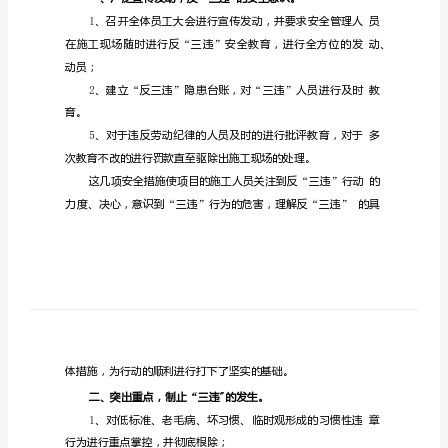
告
反
“三
201939
违"专
"
项
整
治
行
动
体反三违的整治情况如下。
“”
总
“"
结
1
为