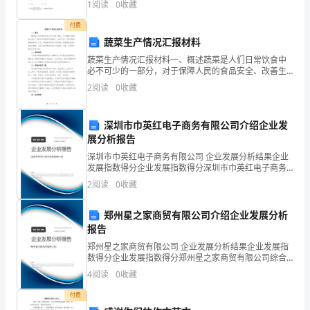
1
阅读
0
收藏
）A (16，11) B.(
“"
司
付费
蔬菜生产情况汇报材料
《关
蔬菜生产情况汇报材料一、概述蔬菜是人们日常饮食中
于
必不可少的一部分，对于保障人民的食品安全、改善生
活质量具有重要意义。我们市委、市政府高度重视蔬菜
2
阅读
0
收藏
开
生产工作，积极推动蔬菜产业的发展，提高蔬菜供应的
质量和数
展
深圳市巾英红电子商务有限公司介绍企业发
展分析报告
建
深圳市巾英红电子商务有限公司 企业发展分析结果企业
设
发展指数得分企业发展指数得分深圳市巾英红电子商务
有限公司综合得分说明：企业发展指数根据企业规模、
2
阅读
0
收藏
项
企业创新、企业风险、企业活力四个维度对企业发展情
况进
目
郑州星之家商贸有限公司介绍企业发展分析
报告
质
郑州星之家商贸有限公司 企业发展分析结果企业发展指
数得分企业发展指数得分郑州星之家商贸有限公司综合
量、
得分说明：企业发展指数根据企业规模、企业创新、企
4
阅读
0
收藏
业风险、企业活力四个维度对企业发展情况进行评价。
安
该企
付费