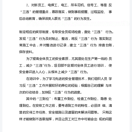
全
“”
面
动员；
落
2
实
育。
集
5
团
公
司
“改
革
创
新、
对