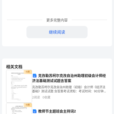
标
提
更多完整内容
升"活
动
继续阅读
的
安
“"
排
1
部
相关文档
行为进行重点掌控，并彻底根除；
付费
署，
克孜勒苏柯尔克孜自治州助理初级会计师经
济法基础测试试题含答案
提
2
克孜勒苏柯尔克孜自治州助理（初级）会计师《经济法
基础》测试试题 含答案考试须知：考试时间：90分钟，
升
“”
满分为100分。 请首先按要求在试卷的指定位置填写您
2
阅读
0
收藏
的姓名、准考证号和所在单位的名称。本卷共有四大题
我
付费
项
教师节主题班会主持词2