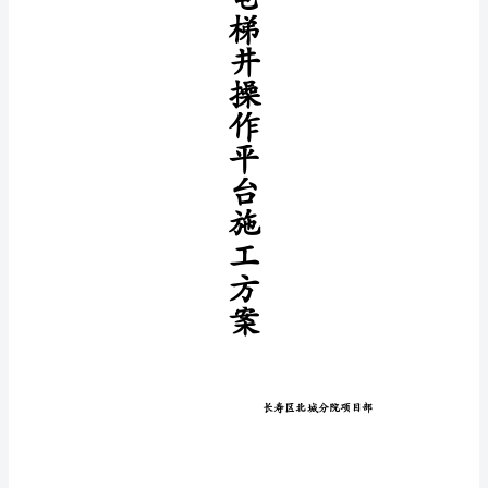
台
施
工
综
合
方
案
电
梯
井
操
作
平