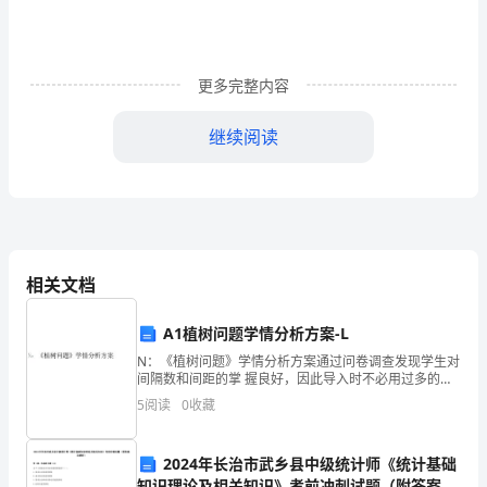
台
施
更多完整内容
工
继续阅读
方
案
长
寿
相关文档
区
电
北
A1植树问题学情分析方案-L
梯
N：《植树问题》学情分析方案通过问卷调查发现学生对
城
间隔数和间距的掌 握良好，因此导入时不必用过多的时
间。但 对于三种情况下的植树问题仍有部分学生存 在问
分
5
阅读
0
收藏
题，因此本节课还需强调下。在今后的教学实践中，我
井
院
2024年长治市武乡县中级统计师《统计基础
知识理论及相关知识》考前冲刺试题（附答案及