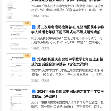
操
项
解析）
2024年长治市武乡县中级统计师《统计基础知识理论及
目
相关知识》考前冲刺试题（附答案及解析） 第1题：单选
作
题(本题1分)由于工资提高而引起的通货膨胀属于（）。
部
1
阅读
0
收藏
A.需求拉动的通货膨胀B.成本推动的通货膨胀
付费
一、
平
第二次月考滚动检测卷-山东济南回民中学数
学人教版七年级下册不等式与不等式组难点解析
工
试卷（附答案详解）
山东济南回民中学数学人教版七年级下册不等式与不等
台
程
式组难点解析 考试时间：90分钟；命题人：教研组考生
注意：1、本卷分第I卷（选择题）和第Ⅱ卷（非选择题）
1
阅读
0
收藏
两部分，满分100分，考试时间90分钟2、答卷前
概
施
付费
难点解析重庆市实验中学数学七年级上册整
况
式的加减综合测评试卷（含答案详解）
工
1、
重庆市实验中学数学七年级上册整式的加减综合测评 考
试时间：90分钟；命题人：教研组考生注意：1、本卷分
项
第I卷（选择题）和第Ⅱ卷（非选择题）两部分，满分100
方
2
阅读
0
收藏
分，考试时间90分钟2、答卷前，考生务必用0
目
2024年玉田县国家电网招聘之文学哲学类考
案
概
试题库【基础题】
况
2024年玉田县国家电网招聘之文学哲学类考试题库【基
础题】 第一部分 单选题(50题) 1、下列各项中，两个音
节的声母发音部位相同的是（）A.赞助B.家乡C.难免D.报