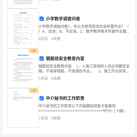
发
爱让我有了生命，父爱让我变得坚强。年少时，老师
生，
小学数学调查问卷
给
小学数学调查问卷1、你认为老师是否应该布置作业？（
）A．应该；B、不应该。2、数学教师每天所留作业量
农
情况（ ）A、很多 B、比较多 C、合适 D、很少或不留
4
阅读
0
收藏
3、数
业
付费
生
钢筋班安全教育内容
产、
钢筋班安全教育内容 1、入施工现场的人员必须戴安全
帽，不准穿拖鞋，不准酒后作业。 2、施工作业前安全
农
检查工作环境是否有不安全的因素，如（脚手架、防护
1
阅读
0
收藏
网、护身栏杆、上料平台等）发现不安全隐患及
村
付费
经
中介秘书的工作职责
中介秘书的工作职责以下内容跟帖回复才能看到
济
==============================5f*O~ [ ?:I秘书
是公司和当店树立于客户面前的形象窗口，是一个枢纽
以
1
阅读
0
收藏
起着承上启下的
及