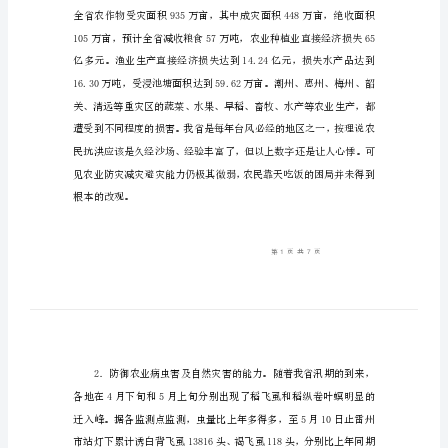
能
力
的
思
考
一、农业防灾减灾能力现状
提
高
农
业
防
灾