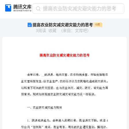
提
提高农业防灾减灾避灾能力的思考
高
提高农业防灾减灾避灾能力的思考
付费
农
3
阅读
收藏
（
来自
：
文库吧
）
业
防
灾
减
灾
避
灾