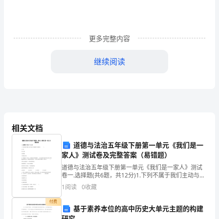
__
的
更多完整内容
洪
继续阅读
涝、
地
质
灾
相关文档
害、
道德与法治五年级下册第一单元《我们是一
农
家人》测试卷及完整答案（易错题）
作
道德与法治五年级下册第一单元《我们是一家人》测试
卷一.选择题(共6题，共12分)1.下列不属于我们主动与家
物
人交流的好方式的是（ ）。A.写信B.打电话C.留便条D.
1
阅读
0
收藏
请朋友代传2.“妈妈是个大美人，
病
付费
基于素养本位的高中历史大单元主题的构建
虫
研究