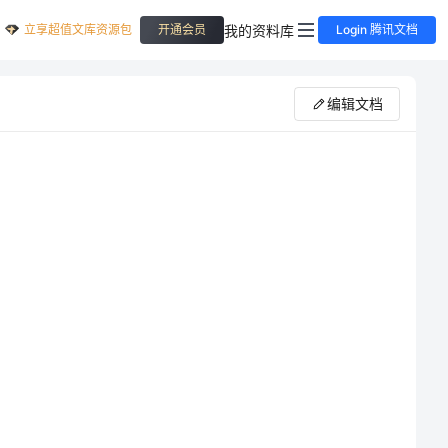
立享超值文库资源包
我的资料库
开通会员
Login 腾讯文档
编辑文档