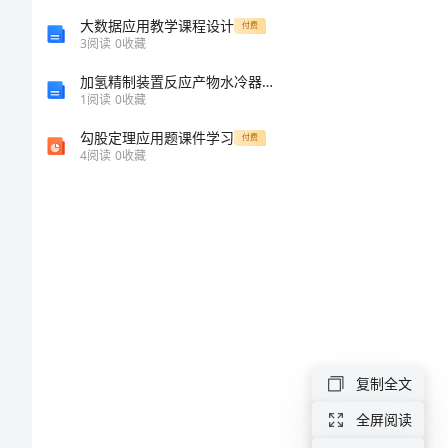
代
大数据应用教学课程设计
付费
建
3
阅读
0
收藏
实
加氢精制装置反应产物水冷器泄漏原因分析及对策
1
阅读
0
收藏
施
勾股定理应用题课件学习
付费
方
4
阅读
0
收藏
案
中
国
长
青
树
复制全文
开
全屏阅读
发