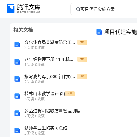
项
目
相关文档
项目代建实施
代
文化体育局艾滋病防治工作方案
付费
建
2
阅读
0
收藏
八年级物理下册 11.4 机械能及其转化教案 （新版）新人教版
实
付费
1
阅读
0
收藏
施
描写我的母亲600字作文(优秀3篇)
付费
2
阅读
0
收藏
方
桂林山水教学设计 (2)
付费
3
阅读
0
收藏
案
药品进货和验收质量管理制度范本
项
7
阅读
0
收藏
目
幼师毕业生的实习总结
3
阅读
0
收藏