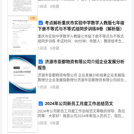
板
拜，周末我便拉着妈妈到书店买了冰心奶奶的作品集，
1
阅读
0
收藏
回到家后就钻进我的小书房里如痴如醉地读起来。其中
-
里面
付费
考点解析重庆市实验中学数学人教版七年级
研
下册不等式与不等式组同步训练B卷（解析版）
究
重庆市实验中学数学人教版七年级下册不等式与不等式
组同步训练 考试时间：90分钟；命题人：教研组考生注
背
意：1、本卷分第I卷（选择题）和第Ⅱ卷（非选择题）两
1
阅读
0
收藏
部分，满分100分，考试时间90分钟2、答卷前，
景
济源市亚都物资有限公司介绍企业发展分析
及
报告
济源市亚都物资有限公司 企业发展分析结果企业发展指
意
数得分企业发展指数得分济源市亚都物资有限公司综合
得分说明：企业发展指数根据企业规模、企业创新、企
义
1
阅读
0
收藏
业风险、企业活力四个维度对企业发展情况进行评价。
该企
-
2024年公司新员工月度工作总结范文
研
2024年公司新员工月度工作总结范文尊敬的领导、各位
同事：大家好！我是公司2024年新加入的员工，现在向
究
大家汇报一下我在过去一个月的工作情况及成果。首
5
阅读
0
收藏
先，我非常感谢公司给我这个机会加入团队，并且在这
现
一