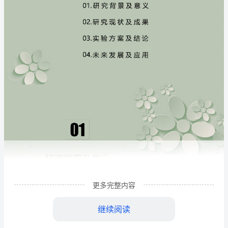
板
ppt
-
汇
报
人：
汇
报
时
间：
更多完整内容
XX
继续阅读
年