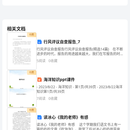
XX
月
-
相关文档
小
付费
行风评议自查报告_7
清
行风评议自查报告行风评议自查报告(精选14篇) 在不断
新
进步的时代，报告的用途越来越大，我们在写报告的时
候要避免篇幅过长。那么什么样的报告才是有效的呢？
5
阅读
0
收藏
简
下面是小编收集整理的行风评议自查报告，欢迎阅
约
付费
海洋知识ppt课件
毕
- 2023/8/22 - 海洋知识 - 第1页/共39页 - 2023/8/22海洋
知识第1页/共39页
业
7
阅读
0
收藏
答
付费
辩
读冰心《我的老师》有感
模
读冰心《我的老师》有感 这个学期我们语文书上有一
篇奶奶的文章《吹泡泡》，我学了后对冰心奶奶很是崇