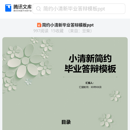
简
简约小清新毕业答辩模板ppt
约
简约小清新毕业答辩模板ppt
小
997
阅读
15
收藏
（
来自
：
豆柴
）
清
新
毕
业
答
辩
模