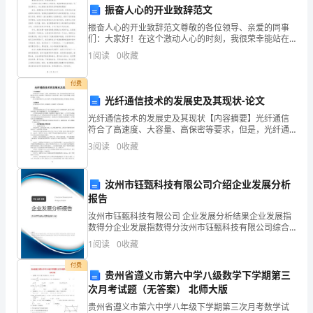
振奋人心的开业致辞范文
及
振奋人心的开业致辞范文尊敬的各位领导、亲爱的同事
时
们：大家好！在这个激动人心的时刻，我很荣幸能站在
1、工作效率需要加强：
这里，代表全体员工，向大家致以热烈的欢迎和诚挚的
1
阅读
0
收藏
感谢！首先，我要感谢公司领导团队的关怀和信任，是
查
你们的正
付费
阅，
光纤通信技术的发展史及其现状-论文
给
光纤通信技术的发展史及其现状【内容摘要】光纤通信
2、电话沟通技巧需要更加专业：
符合了高速度、大容量、高保密等要求，但是，光纤通
予
信能实际应用到人类传输信息中并不是一帆风顺的，其
3
阅读
0
收藏
发展中经历了很多技术难关，解决了这些技术难题，光
指
纤通信才
汝州市钰甄科技有限公司介绍企业发展分析
导
四、总结和展望
报告
和
汝州市钰甄科技有限公司 企业发展分析结果企业发展指
数得分企业发展指数得分汝州市钰甄科技有限公司综合
建
得分说明：企业发展指数根据企业规模、企业创新、企
1
阅读
0
收藏
业风险、企业活力四个维度对企业发展情况进行评价。
议。
该企
付费
贵州省遵义市第六中学八级数学下学期第三
自
次月考试题（无答案） 北师大版
您的期望，为公司的发展与成长做出更大的贡献。
贵州省遵义市第六中学八年级下学期第三次月考数学试
入