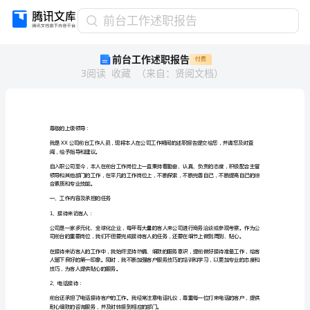
前
前台工作述职报告
台
前台工作述职报告
付费
工
3
阅读
收藏
（
来自
：
贤阅文档
）
作
述
职
报
告
尊敬的上级领导：
尊
阅，给予指导和建议。
敬