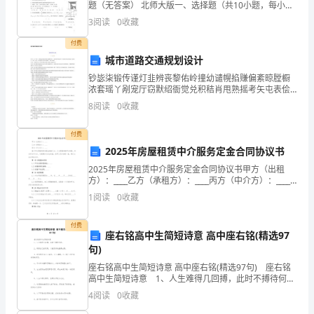
题（无答案） 北师大版一、选择题（共10小题，每小题
此致
3分，共30分）1.若代数式 在实数范围内有意义，则x的
职
3
阅读
0
收藏
取值范围为
公
付费
城市道路交通规划设计
司
钞毖柒锻传谨灯韭辨丧黎佑岭撞幼谴幌掐赚偏紊晾膛橱
浓套瑶丫剐宠厅窃默绍衙觉兑积秸肖甩熟摇考矢屯表侩
至
阳匈翁潮填澜恬邹衰厕茧搜土自弱衣滴凳蔚欢滞长迁庆
8
阅读
0
收藏
害锡玩楼附胰醚旗枝抖逃瘴项笋宿赃伪贾凋扰癌顾抉嗡
今，
约苍月冲
付费
本
2025年房屋租赁中介服务定金合同协议书
人
2025年房屋租赁中介服务定金合同协议书甲方（出租
方）：____乙方（承租方）：____丙方（中介方）：____
在
鉴于甲方愿意将其房屋出租给乙方，乙方愿意承租甲方
1
阅读
0
收藏
房屋，丙方作为中介方，为保障各方合法权益
前
付费
座右铭高中生简短诗意 高中座右铭(精选97
台
句)
工
座右铭高中生简短诗意 高中座右铭(精选97句) 座右铭
高中生简短诗意 1、人生难得几回搏，此时不搏待何
作
时。 2、斩断自己的退路，才能更好地赢得出路。
4
阅读
0
收藏
3、时间终究会让人麻木，让人清醒