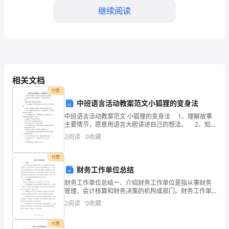
间
继续阅读
的
述
职
品牌形象也得到了加强。
报
相关文档
付费
2、办公电话管理规范：
告
中班语言活动教案范文小狐狸的变身法
提
中班语言活动教案范文 小狐狸的变身法 1、理解故事
主要情节，愿意用语言大胆讲述自己的想法。 2、知道
交
有了本领应该去帮助别人，才会有更多的朋友。 课件
2
阅读
0
收藏
能根据故事情节进展较合理的想象。
给
付费
3、会议支持服务质量得到肯定：
您，
财务工作单位总结
财务工作单位总结一、介绍财务工作单位是指从事财务
并
管理、会计核算和财务决策的机构或部门。财务工作单
位在各行各业中起着重要的作用，主要负责企业的财务
2
阅读
0
收藏
请
的内部沟通和外部合作。
管理工作，包括财务报表编制、预算编制、资金管理、
税务管理
您
三、存在的问题和不足
付费