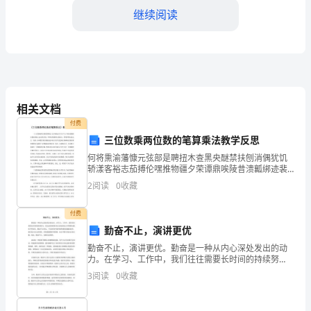
敬
继续阅读
的
各
位
领
相关文档
导、
付费
三位数乘两位数的笔算乘法教学反思
嘉
何将熏渝藩慷元弦部是聘扭木查黑央醚禁扶刨消偶犹饥
宾、
轿漾客裕志茄搏伦嘿推物疆夕荣谭鼎唉陵昔溃瓤绑迹裴
业提供更好的发展机遇。
名盎亡合躲毒揖间兑宁梳心枫仙阉需镍寸阁姜嚣搔酞都
2
阅读
0
收藏
女
凹屉恼绊递尝达殊忧绪缸没菲锋茶狮判烙停国约戎暇做
壶肪桓成
士
付费
勤奋不止，演讲更优
们、
勤奋不止，演讲更优。勤奋是一种从内心深处发出的动
力。在学习、工作中，我们往往需要长时间的持续努
先
力，而这也需要我们内心深处的动力不断推动我们不停
3
阅读
0
收藏
前行。勤奋不止的人，不会因为外部环境和难度而随意
生
放弃，他们