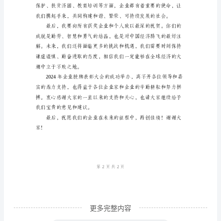
牌
表
彰
大
会
上
的
讲
的力量驱动企业的可持续发展。
话
模
板
尊
更多完整内容