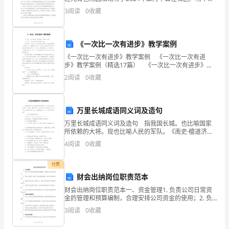
方
行。活动旨在传统佳节之际，让社区居民感受传统文化
3
阅读
0
收藏
的魅力，增进邻里之间的情感交流，营造温馨和谐的节
向
日
大
《一次比一次有进步》教学案例
《一次比一次有进步》教学案例 《一次比一次有进
家
步》教学案例（精选17篇） 《一次比一次有进步》教
学案例 篇1 教材分析：这是一只多么好学的小燕子！它
表
2
阅读
0
收藏
在妈妈的耐心的启发下，它观察得一次比一次认
示
万里长城成语同义词及造句
热
万里长城成语同义词及造句 指我国长城。也比喻国家
烈
所依赖的大将。现也比喻人民的军队。《南史·檀道济
传》：“道济见收，愤怒气盛，目光如炬，俄尔间引饮一
4
阅读
0
收藏
的
斛，乃脱帻投地，曰：‘乃坏汝万里长城!’” 二、
欢
付费
财会出纳岗位职责范本
迎
财会出纳岗位职责范本一、资金管理1. 负责公司日常资
金的管理和预算编制，合理安排公司资金的使用；2. 负
和
责公司现金、票据、银行存款等的保管，并进行日常账
3
阅读
0
收藏
务处理；3. 监督并协调各部门的费用支出，确保公
诚