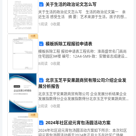
们：
关于生活的政治论文怎么写
大
关于生活的政治论文怎么写 生活的政治论文篇一 亲
近生活 感受生活 摘 要：艺术来源于生活，孩子的想象
家
力是无穷无尽的，他们从小就对身边的事物表现出浓厚
1
阅读
0
收藏
的兴趣和强烈的好奇心，喜欢探索其中的奥秘，
上
付费
午
模板拆除工程报验申请表
潮中立于不败之地。
模板拆除工程 报验申请表工程名称：淮南盛世名门高尚
好！
住宅园区9#楼 编号：12A4-SM9-致：安徽省志成建设监
理有限责任公司盛世门名监理部（监理单位）
8
阅读
0
收藏
首
先，
北京玉芝平安果蔬商贸有限公司介绍企业发
我
展分析报告
北京玉芝平安果蔬商贸有限公司 企业发展分析结果企业
我们宝贵的意见和建议。
代
发展指数得分企业发展指数得分北京玉芝平安果蔬商贸
有限公司综合得分说明：企业发展指数根据企业规模、
2
阅读
0
收藏
表
企业创新、企业风险、企业活力四个维度对企业发展情
况进
付费
主
家！
2024年社区迎元宵包汤圆活动方案
办
2024年社区迎元宵包汤圆活动方案如下所示：本次社区
迎元宵包汤圆活动将于2024年正月十五在社区广场举