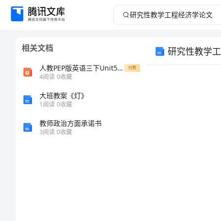
研
究
相关文档
研究性教学工
性
人教PEP版英语三下Unit5Whereismyruler课件之三
付费
教
4
阅读
0
收藏
大班教案《灯》
学
1
阅读
0
收藏
工
教师政治方面承诺书
3
阅读
0
收藏
程
经
济
学