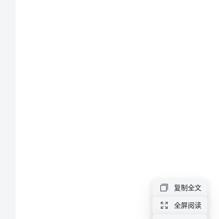
论
文
研
究
性
教
学
工
程
经
复制全文
济
全屏阅读
学