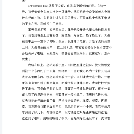
Christmas
Eve
就
是
平
安
夜，
来无不令我感动万分。
也
就
是
圣
诞