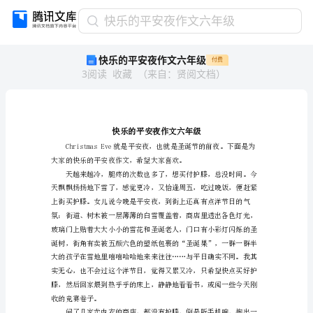
快
快乐的平安夜作文六年级
乐
快乐的平安夜作文六年级
付费
的
3
阅读
收藏
（
来自
：
贤阅文档
）
平
安
夜
作
文
六
年