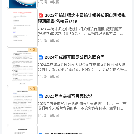
2
阅读
0
收藏
模、企业创新、企业风险、企业活力四个维度对企业发
天
展情
2023年统计师之中级统计相关知识自测模拟
越
预测题库(名校卷)719
来
2023 年统计师之中级统计相关知识自测模拟预测题库
(名校卷)单选题（共 30 题）1、从指数理论和方法上
越
看，统计指数所研究的主要是（ ）A.广义指数B.狭义指
2
阅读
0
收藏
数C.广义指数和狭义指数D.拉氏指数和派
冷，
付费
2024年成都互联网公司入职合同
腿
2024年成都互联网公司入职合同在成都互联网公司入职
疼
合同中，双方均应当履行以下约定：一、劳动合同的签
订1. 双方签订劳动合同后，员工应当认真履行合同中的
3
阅读
0
收藏
的
各项义务，包括但不限于遵守公司的规章制度，按时履
次
付费
2023年有关描写月亮说说
数
2023年有关描写月亮说说 描写月亮说说1 1、月亮里有
我们每个人所留念的故乡，不论你身在何处，飘零何
也
方。于是，李白举头望明月，低头思故乡；于是，杜甫
6
阅读
0
收藏
道；露从今夜白，月是故乡明；于是，张九龄言：海上
多
了，