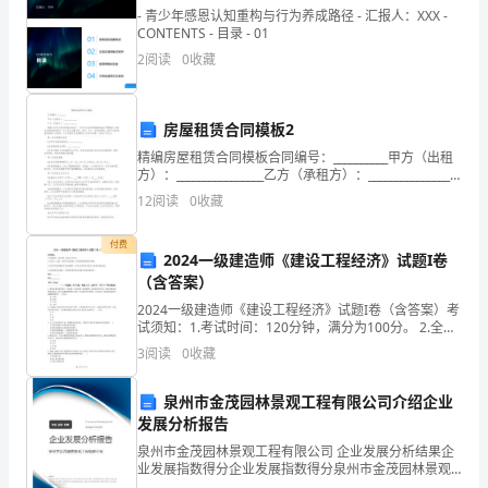
的
- 青少年感恩认知重构与行为养成路径 - 汇报人：XXX -
CONTENTS - 目录 - 01
平
2
阅读
0
收藏
安
房屋租赁合同模板2
夜
精编房屋租赁合同模板合同编号：__________甲方（出租
作
方）：________________乙方（承租方）：________________
根据《中华人民共和国合同法》、《中华人民共和国城
12
阅读
0
收藏
文，
市房地
发生了——
希
付费
2024一级建造师《建设工程经济》试题I卷
（含答案）
望
2024一级建造师《建设工程经济》试题I卷（含答案）考
大
试须知：1.考试时间：120分钟，满分为100分。 2.全卷
共三大题，包括单项选择题、多项选择题和案例分析
3
阅读
0
收藏
家
题。3.作答单项选择题和多项选择题时，采
喜
泉州市金茂园林景观工程有限公司介绍企业
发展分析报告
欢。
泉州市金茂园林景观工程有限公司 企业发展分析结果企
业发展指数得分企业发展指数得分泉州市金茂园林景观
工程有限公司综合得分说明：企业发展指数根据企业规