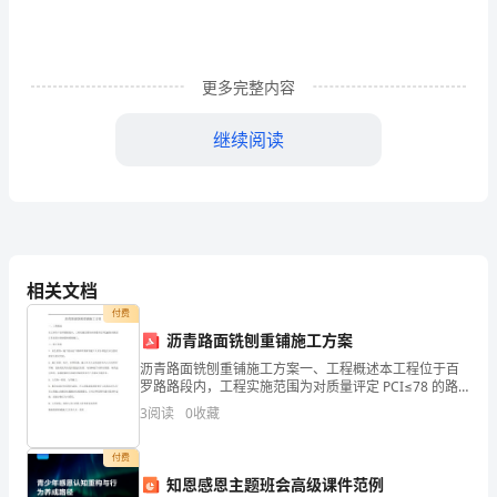
节
的
前
更多完整内容
夜。
继续阅读
下
面
是
为
相关文档
付费
大
生。
沥青路面铣刨重铺施工方案
家
沥青路面铣刨重铺施工方案一、工程概述本工程位于百
罗路路段内，工程实施范围为对质量评定 PCI≤78 的路
的
段右车道进行路面铣刨重铺施工。二、施工准备1、安全
3
阅读
0
收藏
教育：施工前由总工程师召集所有施工人员分级进行
快
付费
乐
知恩感恩主题班会高级课件范例
的平安之夜，我却发生了意外。