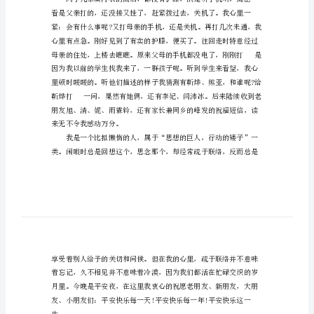
级
快
乐
的
平
安
夜
作
文
收的竞赛卷子。
六
年
级