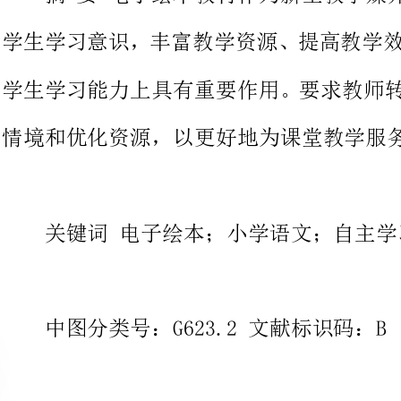
情境和优化资源，以更好地为课堂教学服务。
关键词电子绘本；小学语文；自主学习
中图分类号：G623.2文献标识码：B
文章编号：1671-489X（2016）09-0035-02