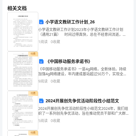
场
相关文档
应
小学语文教研工作计划_26
急
小学语文教研工作计划2023年小学语文教研工作计划
处
（通用21篇） 时间过得真快，总在不经意间流逝，又
将迎来新的工作，新的挑战，是时候静下心来好好写写
1
阅读
0
收藏
置
计划了。我们该怎么拟定计划呢？下面是小编整理的2
方
付费
《中国移动服务承诺书》
案
班组及员工的安全。
《中国移动服务承诺书》一是4g网络，全新体验。持续
加强4g网络建设，年内建成基站超过50万个，实现全国
在
绝大部分主要城市的主城区、一般城区和县城的连续覆
9
阅读
0
收藏
盖；在已开通美国、韩国、日本、新加坡、巴西五国以
煤
及
付费
矿
2024开展创先争优活动阶段性小结范文
班
2024开展创先争优活动阶段性小结范文2024年，我们组
织了一系列创先争优活动，旨在推动党员干部和广大群
组
众积极参与社会主义建设，践行社会主义核心价值观。
5
阅读
0
收藏
经过数月的努力，在党组织的领导和广大党员干部的积
作
付费