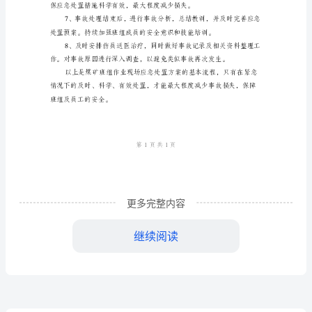
处
置
方
案
煤
矿
班
更多完整内容
组
继续阅读
上级汇报，保持信息畅通。
作
业
现