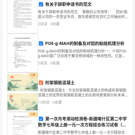
业
有关于辞职申请书的范文
有关于辞职申请书的范文 尊敬的公司领导： 您好!我
现
是公司的一名签证专员，首先感谢您在百忙之中抽出时
间阅读我的辞职。 我是怀着十分复杂的心情写这封
3
阅读
0
收藏
场，
的。自我进入公司之后，由于您对我的关心、指导
应
POE-g-MAH的制备及对铝的粘结机理分析
急
POE-g-MAH的制备及对铝的粘结机理分析一、介绍POE-
处
g-MAH是广泛应用于聚合物领域的一种改性剂。它是通
过在POE（聚醚烯酮）分子链上引入MAH（马来酸酐）
5
阅读
0
收藏
结构来实现的。POE-g-MAH的制
置
付费
方
桁架钢筋混凝土
案
- 桁架钢筋混凝土 - 引言桁架钢筋混凝土的构成桁架钢筋
混凝土的优势桁架钢筋混凝土的应用场景案例分析未来
至
展望 - 引言
13
阅读
0
收藏
关
付费
第一次月考滚动检测卷-新疆喀什区第二中学
重
数学七年级上册一元一次方程综合练习试卷（解
要。
析版含答案）
新疆喀什区第二中学数学七年级上册一元一次方程综合