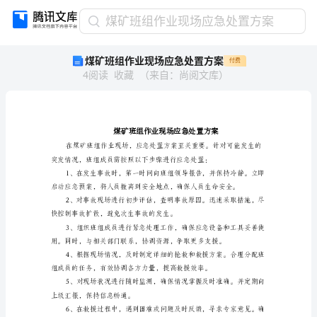
煤
煤矿班组作业现场应急处置方案
矿
煤矿班组作业现场应急处置方案
付费
班
4
阅读
收藏
（
来自
：
尚阅文库
）
组
作
业
现
场
应
急