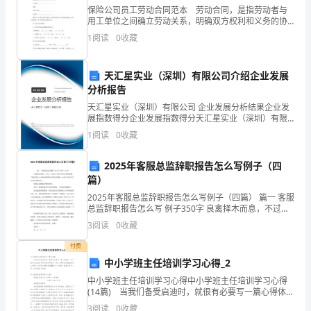
保险公司员工劳动合同范本 劳动合同，是指劳动者与
步
用工单位之间确立劳动关系，明确双方权利和义务的协
议。 保险公司员工劳动合同范本 甲方单位名称
二、抓队伍，提高干部素质
之
1
阅读
0
收藏
___________________________
年，
天汇星实业（深圳）有限公司介绍企业发展
又
分析报告
天汇星实业（深圳）有限公司 企业发展分析结果企业发
是
展指数得分企业发展指数得分天汇星实业（深圳）有限
公司综合得分说明：企业发展指数根据企业规模、企业
我
1
阅读
0
收藏
创新、企业风险、企业活力四个维度对企业发展情况进
队伍树形象的重要组成部分。
行评
省
2025年客服总监辞职报告怎么写例子（四
篇）
市
2025年客服总监辞职报告怎么写例子（四篇） 篇一 客服
县
总监辞职报告怎么写 例子350字 良禽择木而息，不过，
在找好下家前不好轻易辞职哦，下面是我为大家收集整
3
阅读
0
收藏
以
理的客服总
和“三德”、“三义”
付费
下
中小学班主任培训学习心得_2
环
中小学班主任培训学习心得中小学班主任培训学习心得
(14篇) 当我们备受启迪时，就很有必要写一篇心得体
保
会，这么做可以让我们不断思考不断进步。那么心得体
3
阅读
0
收藏