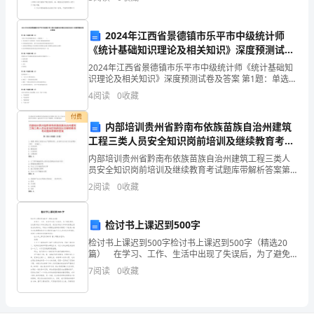
会到底应该怎么写呢？下面是小编收集整理的中小学班
系
2024年江西省景德镇市乐平市中级统计师
统
《统计基础知识理论及相关知识》深度预测试卷
及答案
垂
2024年江西省景德镇市乐平市中级统计师《统计基础知
识理论及相关知识》深度预测试卷及答案 第1题：单选题
直
(本题1分)下列关于经济周期的说法中，正确的是
4
阅读
0
收藏
（ ）。A.当总需求大于总供给时，经济处于萧条或
管
付费
内部培训贵州省黔南布依族苗族自治州建筑
理
工程三类人员安全知识岗前培训及继续教育考试
题库带解析答案
内部培训贵州省黔南布依族苗族自治州建筑工程三类人
的
员安全知识岗前培训及继续教育考试题库带解析答案第I
部分 单选题（50题）1. 根据《建设工程安全生产管理条
2
阅读
0
收藏
第
例》,总包单位应当自行完成建设工程( )的
一
检讨书上课迟到500字
年。
检讨书上课迟到500字检讨书上课迟到500字（精选20
篇） 在学习、工作、生活中出现了失误后，为了避免
今
再犯，往往要写检讨书来自我反思，我们在写检讨书的
7
阅读
0
收藏
时候要注意语言的得体性。写检讨书需要注意哪些问
年