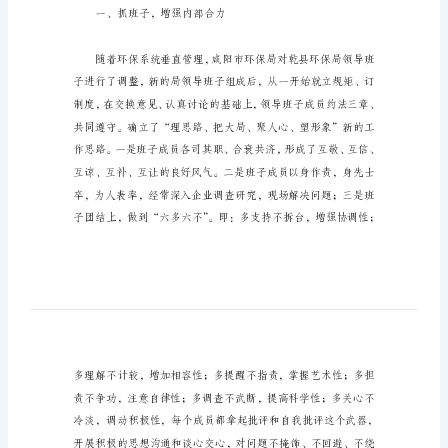
工
作
总
结
（环
保
系
统）
改善。
年
度
一、抓班子，增强内部合力
工