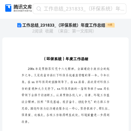
工
工作总结_231833_（环保系统）年度工作总结
作
工作总结_231833_（环保系统）年度工作总结
付费
总
2
阅读
收藏
（
来自
：
第一文库网
）
结
_231833_（环
保
系
统）
年
度