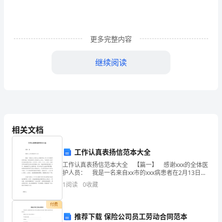
大
精
更多完整内容
神，
全
继续阅读
面
建
设
小
相关文档
康
工作认真表扬信范本大全
社
工作认真表扬信范本大全 【篇一】 感谢xxx的全体医
护人员： 我是一名来自xx市的xxx病患者在2月13日从
会
塞外来到京城，抱着试看的心情来到xx总院，当我来到
1
阅读
0
收藏
八病区首先接待我们的是xx医生和xx
的
上合力的良好局面。
付费
起
推荐下载 保险公司员工劳动合同范本