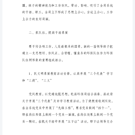
作
总
结
200x
年
是
贯
彻
落
实
党
十
六