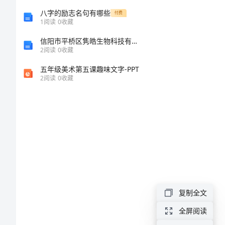
心
八字的励志名句有哪些
付费
1
阅读
0
收藏
得
信阳市平桥区隽皓生物科技有限公司介绍企业发展分析报告
2
阅读
0
收藏
体
五年级美术第五课趣味文字-PPT
2
阅读
0
收藏
会
秦
怡
同
志
先
进
复制全文
事
全屏阅读