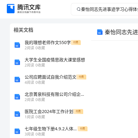
秦
怡
相关文档
秦怡同志先进
同
我的理想老师作文550字
付费
志
2
阅读
0
收藏
大学生全国疫情思政大课堂感想
先
2
阅读
0
收藏
进
公司应聘面试自我介绍范文
付费
4
阅读
0
收藏
事
北京菁泉科技有限公司介绍企业发展分析报告
2
阅读
0
收藏
迹
医院工会2024年工作计划
付费
学
1
阅读
0
收藏
七年级生物下册4.9.2人体的组成同步练习新版苏科版
付费
习
3
阅读
0
收藏