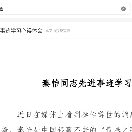
事迹学习心得体会
本文由豆柴提供
秦怡同志先进事迹学习心得体会
近日在媒体上看到秦怡辞世的消息，内心被深深震撼
着。秦怡是中国银幕不老的“青春
玫瑰
择一事终其一生，秦怡从16岁开始舞台生涯