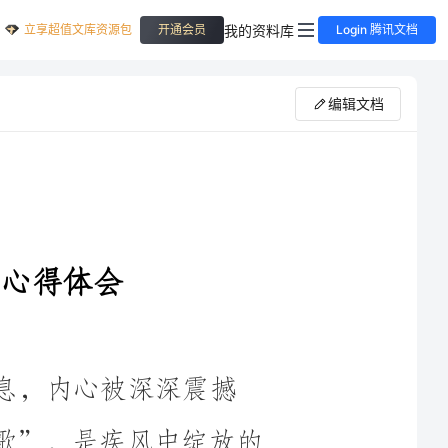
立享超值文库资源包
我的资料库
开通会员
Login 腾讯文档
编辑文档
之歌”，是疾风中绽放的
，用一辈子讴歌党，讴歌祖国，是中国电影的“常青树”。
，25岁走