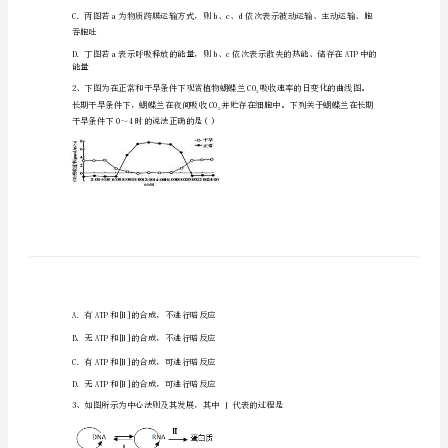
肥
六
中、
阜
阳
一
中、
细胞
滁
州
中