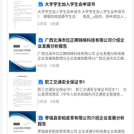
题
大学学生加入学生会申请书
A．增加了反应物之间的接触面
大学学生加入学生会申请书 大学学生加入学生会申请书
1 尊敬的校团委学生会： 我是__x班的，我申请加入
含
B．提供了反映物质的运动速度
校团委学生会（如果加入系学生会，就写“系团总支学生
6
阅读
0
收藏
会"）。 学生会是由学生组成的一支为同学服
解
C．降低了反应所需要的活化能
广西北海市位正卿网络科技有限公司介绍企
析
业发展分析报告
D．降低了底物分子的自由能
广西北海市位正卿网络科技有限公司 企业发展分析结果
2025
企业发展指数得分企业发展指数得分广西北海市位正卿
网络科技有限公司综合得分说明：企业发展指数根据企
4
阅读
0
收藏
推测错误的是
届
业规模、企业创新、企业风险、企业活力四个维度对企
业发
安
A
职工交通安全保证书1
徽
职工交通安全保证书1 职工交通安全保证书范文11 为
认真贯彻落实《中华人民共和国内河交通安全管理条
3
例》、《四川省安全生产条例》、《四川省水上交通安
省
2
阅读
0
收藏
全管理条例》和有关水上安全工作会议及文件精神，坚
+
淮
枣强县安柏皮草有限公司介绍企业发展分析
D．K和水
北
+
报告
一
枣强县安柏皮草有限公司 企业发展分析结果企业发展指