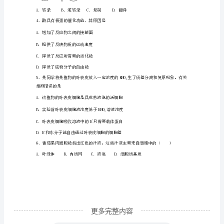
吞胞吐
学
能量
高
一
2
生
干旱条件下0～4时的说法正确的是()
物
下
学
期
期
更多完整内容