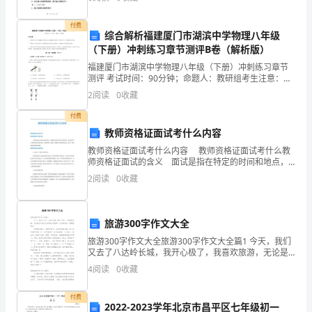
号，
也带来了一系列的安全隐患，对施工人员的生命财产安
全造
公
付费
综合解析福建厦门市湖滨中学物理八年级
（下册）冲刺练习章节测评B卷（解析版）
民
福建厦门市湖滨中学物理八年级（下册）冲刺练习章节
身
结。
测评 考试时间：90分钟；命题人：教研组考生注意：
1、本卷分第I卷（选择题）和第Ⅱ卷（非选择题）两部
2
阅读
0
收藏
份
分，满分100分，考试时间90分钟2、答卷前，考生务
付费
证
教师资格证面试考什么内容
号：
教师资格证面试考什么内容 教师资格证面试考什么教
师资格证面试的含义 面试是指在特定的时间和地点，
xxxxxxxxxxxxxxxx，
按照预先设计好的目标和程序，由面试考官与考生进行
2
阅读
0
收藏
面对面交谈，通过观察、沟通，以测评考生相关的知
识、
联
系
旅游300字作文大全
旅游300字作文大全旅游300字作文大全篇1 今天，我们
电
又去了八达岭长城，我开心极了，我喜欢旅游，无论是
去过好几次的地方还是第一次去的地方，我都很爱去。
4
阅读
0
收藏
话：
开始登长城了，我鼓足勇气，奋力
xx
付费
2022-2023学年北京市昌平区七年级初一