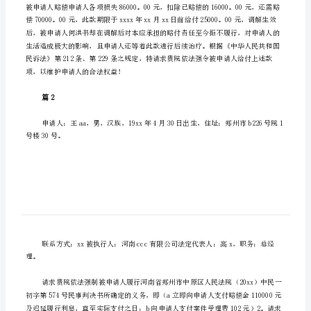
篇
（如
何
正
确
填
写？）
强
制
执