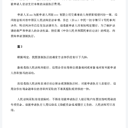
行
申
请
书
项，以维护申请人的合法权益！
推
荐
篇2
5
篇
（如
号楼30号。
何
正
确
填