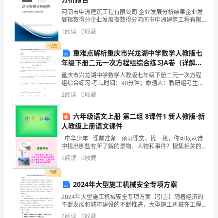
年
河间市中洲建筑工程有限公司 企业发展分析结果企业发
xx
展指数得分企业发展指数得分河间市中洲建筑工程有限
公司综合得分说明：企业发展指数根据企业规模、企业
1
阅读
0
收藏
创新、企业风险、企业活力四个维度对企业发展情况进
月
贵院申请强制执行。
行评
付费
x
重难点解析重庆市兴龙湖中学数学人教版七
年级下册二元一次方程组综合练习A卷（详解
日，
版）
篇3
重庆市兴龙湖中学数学人教版七年级下册二元一次方程
组综合练习 考试时间：90分钟；命题人：教研组考生注
住
意：1、本卷分第I卷（选择题）和第Ⅱ卷（非选择题）两
2
阅读
0
收藏
部分，满分100分，考试时间90分钟2、答卷前，
xxxxxxx
六年级语文上册 第二组 8课件1 新人教版-新
通
人教级上册语文课件
书
- 中华少年 - 课前准备 - 预习课文，找一找，你可以从诗
中找出哪些有所了解的景物、人物和事件？搜集相关的
村
资料。
人存款情况的活动。
2
阅读
0
收藏
1
付费
2024年大型施工机械安全专项方案
组
2024年大型施工机械安全专项方案【引言】随着经济的
29
不断发展和城市建设的不断推进，大型施工机械在工程
施工中的作用越来越重要。然而，大型施工机械的使用
6
阅读
0
收藏