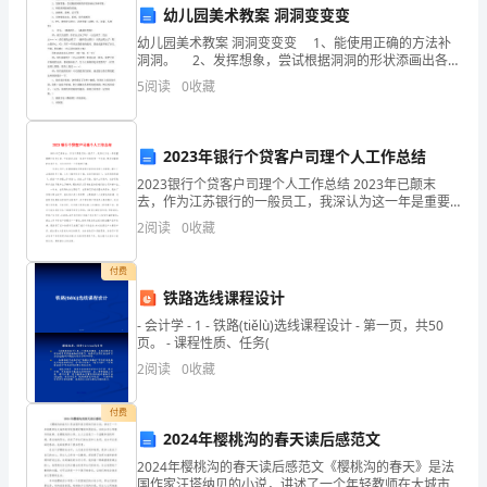
四
幼儿园美术教案 洞洞变变变
高
幼儿园美术教案 洞洞变变变 1、能使用正确的方法补
洞洞。 2、发挥想象，尝试根据洞洞的形状添画出各种
级
形象。 3、体验洞洞添画的乐趣。 1、油画棒、胶
5
阅读
0
收藏
棒、记号笔 2、各种服装杂志、彩
中
学
2023年银行个贷客户司理个人工作总结
2023银行个贷客户司理个人工作总结 2023年已颠末
高
去，作为江苏银行的一般员工，我深认为这一年是重要
繁忙而充分的。下面我对本身一年的工作表现作一下总
2
阅读
0
收藏
一
结，既是对曩昔的自我评价，也为来年作一个优越
生
付费
铁路选线课程设计
物
- 会计学 - 1 - 铁路(tiělù)选线课程设计 - 第一页，共50
④多肽⑤形成一定的空间结构
页。 - 课程性质、任务(
上
2
阅读
0
收藏
学
付费
期
C．②①③⑤④D．②①③④⑤
2024年樱桃沟的春天读后感范文
期
2024年樱桃沟的春天读后感范文《樱桃沟的春天》是法
国作家汪塔纳贝的小说，讲述了一个年轻教师在大城市