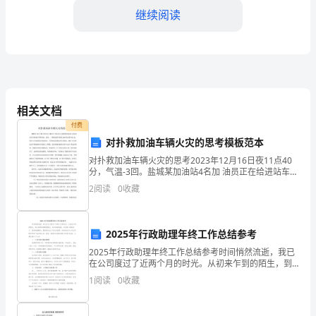
含
继续阅读
解
析
2025
A．制作流程为:解离→漂洗→染色→制片
相关文档
届
付费
B
对扑救加油车辆火灾的思考模板范本
广
对扑救加油车辆火灾的思考2023年12月16日夜11点40
C．漂洗是用清水洗去药液防止解离过度
东
分，气温-3回。盐城某加油站4名加 油员正在给进站车辆
加油，这时，一辆装运餐巾纸的2.5t箱式货车驶 进，停
2
阅读
0
收藏
D．制片是用拇指压破细胞暴露出染色体
省
在5号加油机旁要求加油。当班加油员
东
2025年行政助理年终工作总结参考
莞
2025年行政助理年终工作总结参考时间悄然流逝，我已
在公司度过了近两个月的时光。从初来乍到的陌生，到
市
与同事间的默契配合，时间悄然流逝。作为新入职的员
1
阅读
0
收藏
工，我深刻理解到，要做好这份工作并非易事，同时我
第
也对