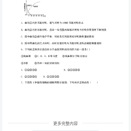
试剂
颜色
选项
鉴定对象
期
A
蓝色
淀粉
碘液
期
B
斐林试剂
砖红色
末
还原糖
检
C
双缩脲试剂
紫色
蛋白质
测
D
Ⅲ
橘黄色
苏丹染液
脂肪
模
A．AB．BC．CD．D
拟
试
题
更多完整内容