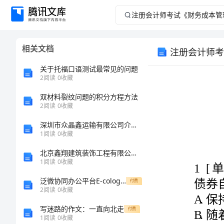
注
册
相关文档
注册会计师考
会
关于托福口语测试最常见的问题
计
2
阅读
0
收藏
双材料裂纹问题的积分方程方法
师
2
阅读
0
收藏
考
深圳市众晶鑫运输有限公司介绍企业发展分析报告
1
阅读
0
收藏
试
北京鑫翔建筑装饰工程有限公司介绍企业发展分析报告
1
阅读
0
收藏
《财
泛微协同办公平台E-cology8.0版本后台维护手册(4)--门户引擎
付费
务
2
阅读
0
收藏
正确答案：A
写迷路的作文：一直向北走
付费
成
1
阅读
0
收藏