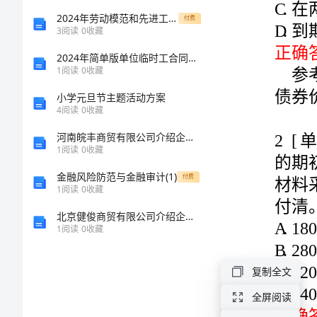
本
2024年劳动模范和先进工作者表彰大会领导讲话
付费
3
阅读
0
收藏
2[单选题]
管
2024年简单版单位临时工合同范本
1
阅读
0
收藏
理》
小学元旦节主题活动方案
A.18000
4
阅读
0
收藏
模
B.28000
河南皖丰商贸有限公司介绍企业发展分析报告
C.32000
拟
1
阅读
0
收藏
D.54000
金融风险防范与金融审计(1)
正确答案：A
付费
真
1
阅读
0
收藏
题
北京健俊商贸有限公司介绍企业发展分析报告
1
阅读
0
收藏
四
复制全文
注
3[单选题]
全屏阅读
册
5000件