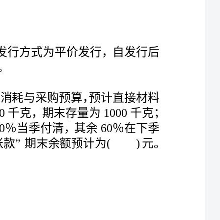
A公司正在编制第三季度的直接材料消耗与采购预算，预计直接材料
的期初存量为2000千克，本期生产消耗量为4000千克，期末存量为1000千克；
材料采购单价为每千克10元，材料采购货款有40％当季付清，其余60％在下季
)元。
第三季度采购材料形成的“应付账款”期末余额预计=30000×60％=18000(元)。
某企业生产甲、乙、丙三种产品，已知三种产品的单价分别为25元、
18元和16元，单位变动成本分别为15元、10元和8元，销售量分别为1000件、