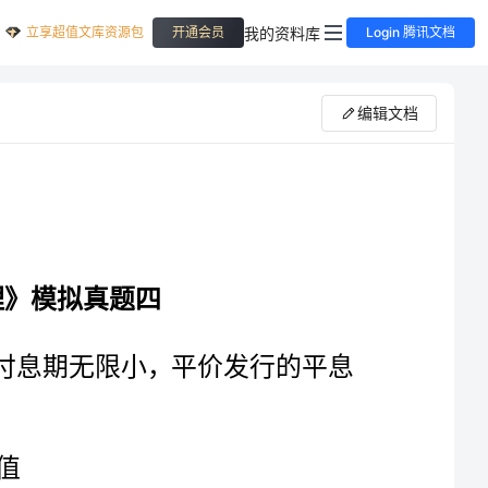
立享超值文库资源包
我的资料库
开通会员
Login 腾讯文档
编辑文档
1[单选题]（江南博哥）假设折现率保持不变且付息期无限小，平价发行的平息
参考解析：折现率保持不变且付息期无限小，发行方式为平价发行，自发行后