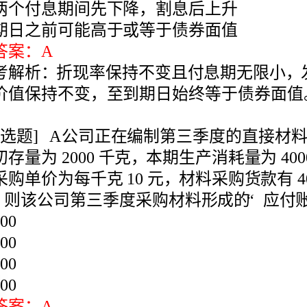
债券价值保持不变，至到期日始终等于债券面值。
付清。则该公司第三季度采购材料形成的“应付账款”期末余额预计为(
参考解析：第三季度采购量=(生产需用量+期末存量)-期初存量
=4000+1000-2000=3000(千克)，
货款总额=3000×10=30000(元)，
和300件。