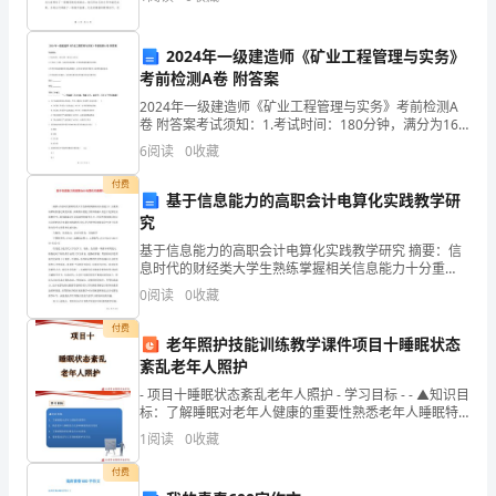
你们的热情参与和关注，才使得晚会能够圆满成功。
对
于
2024年一级建造师《矿业工程管理与实务》
考前检测A卷 附答案
信
2024年一级建造师《矿业工程管理与实务》考前检测A
卷 附答案考试须知：1.考试时间：180分钟，满分为160
息
分。 2.全卷共三大题，包括单项选择题、多项选择题和
6
阅读
0
收藏
案例分析题。3.作答单项选择题和多项选
话
付费
基于信息能力的高职会计电算化实践教学研
语
究
权
基于信息能力的高职会计电算化实践教学研究 摘要：信
息时代的财经类大学生熟练掌握相关信息能力十分重
的
要。高职院校通过课堂实验、实践将信息能力的训练融
0
阅读
0
收藏
入到会计电算化实践教学中，培养能满足社会需求的技
能
追
付费
老年照护技能训练教学课件项目十睡眠状态
求、
紊乱老年人照护
- 项目十睡眠状态紊乱老年人照护 - 学习目标 - - ▲知识目
实
标：了解睡眠对老年人健康的重要性熟悉老年人睡眠特
点及影响睡
现
1
阅读
0
收藏
付费
和