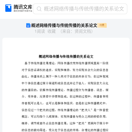
概
概述网络传播与传统传播的关系论文
述
概述网络传播与传统传播的关系论文
付费
网
1
阅读
收藏
（
来自
：
贤阅文档
）
络
传
播
与
传
统
传