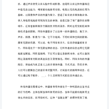
播
与
传
统
传
播
的
关
系
论
文
基