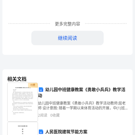
于
传
统
更多完整内容
传
继续阅读
播
效
果
理
相关文档
论，
付费
幼儿园中班健康教案《勇敢小兵兵》教学活
网
动
幼儿园中班健康教案《勇敢小兵兵》教学活动教师:屈老
络
师 设计意图: 随着一学期以来体育活动的开展，中(1)班
的幼儿参与性得到了提高。他们敢于尝试、探索各种动
传
2
阅读
0
收藏
作，喜欢有挑战、有刺激的游戏。《纲要》中指出:
播
人民医院建筑节能方案