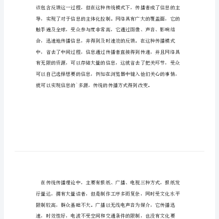
播
的
关
系
论
文
概
述
网
络
传