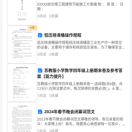
改
XXXXX综合楼工程建筑节能施工方案编 制 ： 审 批 ： 日
期 ：
变
3
阅读
0
收藏
传
付费
统
低压排液桶操作规程
传
低压排液桶操作规程低压排液桶是工业生产中一种常见
的设备，主要用于储存和排放低压液体。为了确保安全
操作，以下是低压排液桶的操作规程：1. 设备检查：- 在
播
3
阅读
0
收藏
每次使用前，检查低压排液桶的外观是否完好，是否有
领
苏教版小学数学四年级上册期末卷及参考答
域
案【能力提升】
里
苏教版小学数学四年级上册期末卷一.选择题(共6题，共
12分)1.在除法算式中，每次除得的余数必须( )。A.等于
除数 B.大于除数 C.小于除数2.两数相除
某
1
阅读
0
收藏
一
2024年春节晚会闭幕词范文
阶
2023年春节晚会闭幕词范文尊敬的领导、各位亲爱的观
众：大家晚上好！首先，我要衷心地感谢每一位观众，
级
感谢你们对我们____年春节晚会的支持和厚爱。正是有了
1
阅读
0
收藏